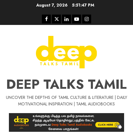
Skip
August 7, 2026
5:51:48 PM
to
content
Facebook
Twitter
Linkedin
Youtube
Instagram
DEEP TALKS TAMIL
UNCOVER THE DEPTHS OF TAMIL CULTURE & LITERATURE | DAILY
Tamil Motivat
MOTIVATIONAL INSPIRATION | TAMIL AUDIOBOOKS
சிறப்பு கட்டுரை
Tamil Motivation Videos
வெற்றி உனதே
மர்மங்கள்
ச
வே
பல்லா
ஒரு