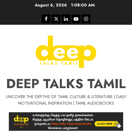
Skip
August 6, 2026
1:08:01 AM
to
content
Facebook
Twitter
Linkedin
Youtube
Instagram
DEEP TALKS TAMIL
UNCOVER THE DEPTHS OF TAMIL CULTURE & LITERATURE | DAILY
Tamil Motivat
MOTIVATIONAL INSPIRATION | TAMIL AUDIOBOOKS
சிறப்பு கட்டுரை
Tamil Motivation Videos
வெற்றி உனதே
மர்மங்கள்
ச
வே
பல்லா
ஒரு