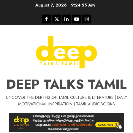
Skip
August 7, 2026
9:24:55 AM
to
content
Facebook
Twitter
Linkedin
Youtube
Instagram
DEEP TALKS TAMIL
UNCOVER THE DEPTHS OF TAMIL CULTURE & LITERATURE | DAILY
Tamil Motivat
MOTIVATIONAL INSPIRATION | TAMIL AUDIOBOOKS
சிறப்பு கட்டுரை
Tamil Motivation Videos
வெற்றி உனதே
மர்மங்கள்
ச
வே
பல்லா
ஒரு