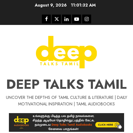
Skip
August 9, 2026
11:01:33 AM
to
content
Facebook
Twitter
Linkedin
Youtube
Instagram
DEEP TALKS TAMIL
UNCOVER THE DEPTHS OF TAMIL CULTURE & LITERATURE | DAILY
Tamil Motivat
MOTIVATIONAL INSPIRATION | TAMIL AUDIOBOOKS
சிறப்பு கட்டுரை
Tamil Motivation Videos
வெற்றி உனதே
மர்மங்கள்
ச
வே
பல்லா
ஒரு