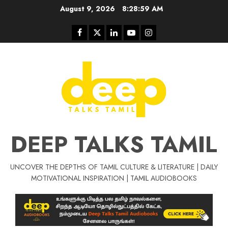
Skip
August 9, 2026
8:29:00 AM
to
content
Facebook
Twitter
Linkedin
Youtube
Instagram
DEEP TALKS TAMIL
UNCOVER THE DEPTHS OF TAMIL CULTURE & LITERATURE | DAILY
Tamil Motivat
MOTIVATIONAL INSPIRATION | TAMIL AUDIOBOOKS
சிறப்பு கட்டுரை
Tamil Motivation Videos
வெற்றி உனதே
மர்மங்கள்
ச
வே
பல்லா
ஒரு