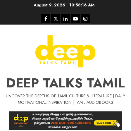
Skip
August 9, 2026
10:58:16 AM
to
content
Facebook
Twitter
Linkedin
Youtube
Instagram
DEEP TALKS TAMIL
UNCOVER THE DEPTHS OF TAMIL CULTURE & LITERATURE | DAILY
Tamil Motivat
MOTIVATIONAL INSPIRATION | TAMIL AUDIOBOOKS
சிறப்பு கட்டுரை
Tamil Motivation Videos
வெற்றி உனதே
மர்மங்கள்
ச
வே
பல்லா
ஒரு