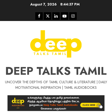
Skip
August 7, 2026
8:44:38 PM
to
content
Facebook
Twitter
Linkedin
Youtube
Instagram
DEEP TALKS TAMIL
UNCOVER THE DEPTHS OF TAMIL CULTURE & LITERATURE | DAILY
MOTIVATIONAL INSPIRATION | TAMIL AUDIOBOOKS
Tamil Motivat
சிறப்பு கட்டுரை
Tamil Motivation Videos
வெற்றி உனதே