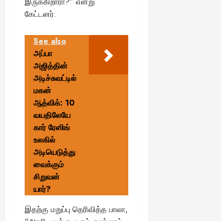
இருக்கிறாரா?” என்று
கேட்டனர்.
See also
அப்பா
அஜித்தின்
அடிச்சுவட்டில்
மகன்
ஆத்விக்: 10
வயதிலேயே
கார் ரேஸிங்
உலகில்
அடியெடுத்து
வைக்கும்
சிறுவன்
யார்?
இதற்கு மறுப்பு தெரிவித்த பாலா,