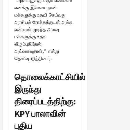
“அரசியலுக்கு வரும் எண்ணம்
எனக்கு இல்லை. நான்
மக்களுக்கு உதவி செய்வது
அரசியல் நோக்கத்துடன் அல்ல.
என்னால் முடிந்த அளவு
மக்களுக்கு உதவ
விரும்புகிறேன்,
அவ்வளவுதான்,” என்று
தெளிவுபடுத்தினார்.
தொலைக்காட்சியில்
இருந்து
திரைப்படத்திற்கு:
KPY பாலாவின்
புதிய