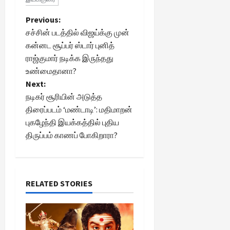
P
Previous:
சச்சின் படத்தில் விஜய்க்கு முன்
o
கன்னட சூப்பர் ஸ்டார் புனித்
ராஜ்குமார் நடிக்க இருந்தது
s
உண்மைதானா?
t
Next:
நடிகர் சூரியின் அடுத்த
n
திரைப்படம் ‘மண்டாடி’: மதிமாறன்
புகழேந்தி இயக்கத்தில் புதிய
a
திருப்பம் காணப் போகிறாரா?
v
i
RELATED STORIES
g
a