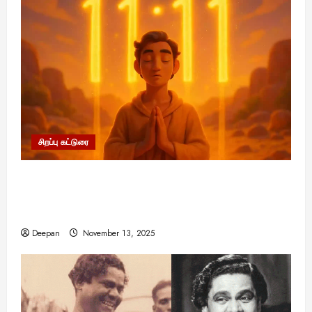
சிறப்பு கட்டுரை
11:11 என்பதன் அர்த்தம் என்ன? பிரபஞ்சம்
உங்களுக்கு அனுப்பும் ரகசிய குறியீடு இதுவாக
இருக்கலாம்!
Deepan
November 13, 2025