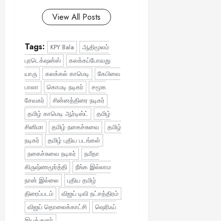
View All Posts
Tags:
KPY Bala
ஆதிமூலம்
புரடெக்‌ஷன்ஸ்
கலக்கப்போவது
யாரு
கலக்கல் காமெடி
கேபிவை
பாலா
கொமடி நடிகர்
சமூக
சேவகர்
சின்னத்திரை நடிகர்
தமிழ் காமெடி ஆர்டிஸ்ட்
தமிழ்
சினிமா
தமிழ் நகைச்சுவை
தமிழ்
நடிகர்
தமிழ் புதிய படங்கள்
நகைச்சுவை நடிகர்
நமீதா
கிருஷ்ணமூர்த்தி
நீங்க இல்லாம
நான் இல்லை
புதிய தமிழ்
திரைப்படம்
விஜய் டிவி நட்சத்திரம்
விஜய் தொலைக்காட்சி
ஷெரிஃப்
இயக்குனர்