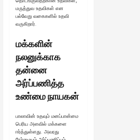
தொடங்குவதற்கான உதவிகள்,
ங்
ல்
ழ்
மருத்துவ உதவிகள் என
க
அ
சி
August
பல்வேறு வகைகளில் உதவி
ள்
ர்
30,
னி
!
வருகிறார்.
2025
த்
மா
த
வ
August
ம்
ர
மக்களின்
22,
எ
லா
2025
ன்
ற்
நலனுக்காக
ன
றி
?
ல்
தன்னை
இ
அர்ப்பணித்த
து
August
22,
ஒ
2025
உண்மை நாயகன்
ரு
சா
த
னை
பாலாவின் உதவும் மனப்பான்மை
யா
பெரிய அளவில் மக்களை
?
ஈர்த்துள்ளது. அவரது
நேர்மையும் அர்ப்பணிப்பும்