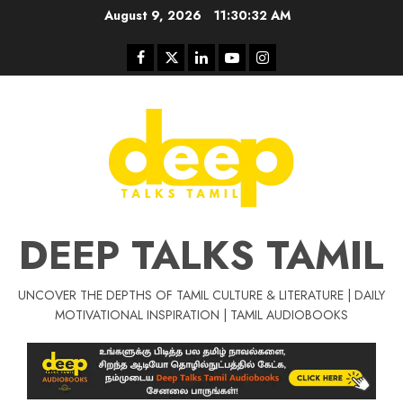
Skip
August 9, 2026
11:30:33 AM
to
content
Facebook
Twitter
Linkedin
Youtube
Instagram
DEEP TALKS TAMIL
UNCOVER THE DEPTHS OF TAMIL CULTURE & LITERATURE | DAILY
MOTIVATIONAL INSPIRATION | TAMIL AUDIOBOOKS
Tamil Motivat
சிறப்பு கட்டுரை