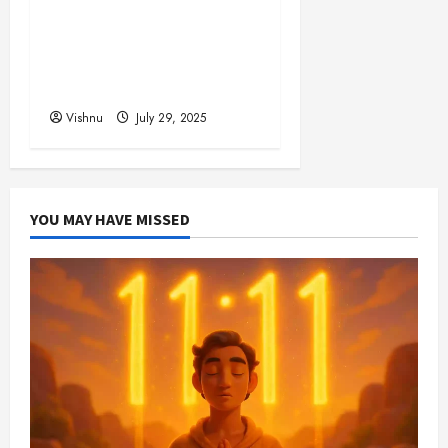
முன் ஒன்றுமில்லை!
உலகையே வியக்க வைக்கும்
‘கடவுளின் மரம்’ – இதன்
விலை தெரியுமா?
Vishnu
July 29, 2025
YOU MAY HAVE MISSED