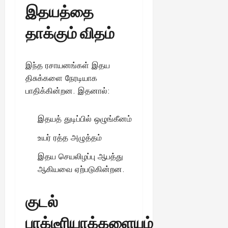
இதயத்தை
August
25,
தாக்கும் விதம்
2025
இந்த ரசாயனங்கள் இதய
திசுக்களை நேரடியாக
பாதிக்கின்றன. இதனால்:
இதயத் துடிப்பில் ஒழுங்கீனம்
உயர் ரத்த அழுத்தம்
இதய செயலிழப்பு ஆபத்து
ஆகியவை ஏற்படுகின்றன.
குடல்
பாக்டீரியாக்களையும்