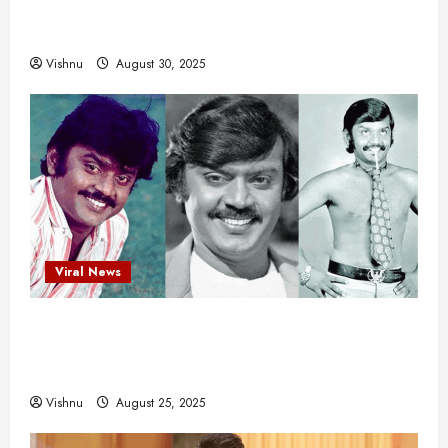
என்.எஸ்.கிருஷ்ணன்: கலைவாணரின் நினைவு நாளில்
ஒரு சிலிர்ப்பூட்டும் பார்வை
Vishnu
August 30, 2025
Viral News
விஜயகாந்த்: 50க்கும் மேற்பட்ட புதுமுக
இயக்குநர்களுக்கு வாய்ப்பளித்த ஒரே நடிகர்! தமிழ்
சினிமா வரலாற்றில் இது ஒரு சாதனையா?
Vishnu
August 25, 2025