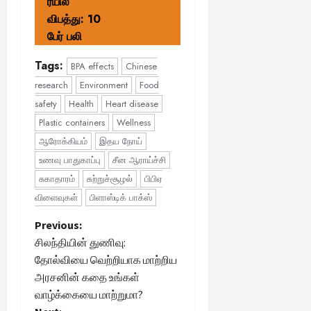
ரயில்
விபத்து: 10
பேர் பலி
Tags:
BPA effects
Chinese
research
Environment
Food
safety
Health
Heart disease
Plastic containers
Wellness
ஆரோக்கியம்
இதய நோய்
உணவு பாதுகாப்பு
சீன ஆராய்ச்சி
சுகாதாரம்
சுற்றுச்சூழல்
பிபிஏ
விளைவுகள்
பிளாஸ்டிக் பாக்ஸ்
P
Previous:
சிலந்தியின் துணிவு:
o
தோல்வியை வெற்றியாக மாற்றிய
அரசனின் கதை உங்கள்
s
வாழ்க்கையை மாற்றுமா?