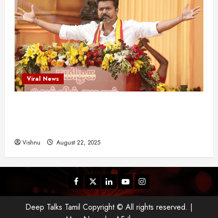
Viral News
விஜய் தவெக மாநாட்டில் சொன்ன குட்டிக் கதை!
அதன் பின்னணியில் உள்ள ஆழ்ந்த அரசியல் அர்த்தம்
என்ன?
Vishnu
August 22, 2025
Facebook
Twitter
Linkedin
Youtube
Instagram
Deep Talks Tamil Copyright © All rights reserved.
|