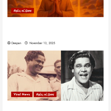
சிறப்பு கட்டுரை
11:11 என்பதன் அர்த்தம் என்ன? பிரபஞ்சம்
உங்களுக்கு அனுப்பும் ரகசிய குறியீடு இதுவாக
இருக்கலாம்!
Deepan
November 13, 2025
Viral News
சிறப்பு கட்டுரை
எளிமையின் வலிமையால் உயர்ந்த