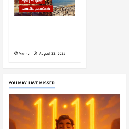
சிறப்பு கட்டுரை
சுவாரசிய தகவல்கள்
மெட்ராஸ் தினத்தின்
சுவாரஸ்யமான உண்மைகள்!
நீங்கள் அறியாத
ரகசியங்கள்!
Vishnu
August 22, 2025
YOU MAY HAVE MISSED