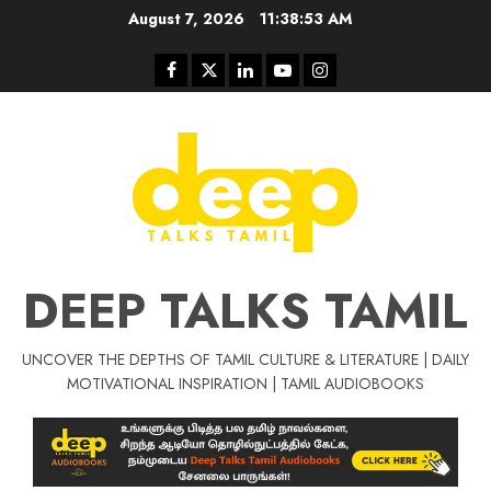
Skip
August 7, 2026
11:38:54 AM
to
content
Facebook
Twitter
Linkedin
Youtube
Instagram
DEEP TALKS TAMIL
UNCOVER THE DEPTHS OF TAMIL CULTURE & LITERATURE | DAILY
MOTIVATIONAL INSPIRATION | TAMIL AUDIOBOOKS
Tamil Motivat
சிறப்பு கட்டுரை
Tamil Motivation Videos
வெற்றி உனதே