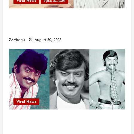
Viral News
சிறப்பு கட்டுரை
எளிமையின் வலிமையால் உயர்ந்த
என்.எஸ்.கிருஷ்ணன்: கலைவாணரின் நினைவு நாளில்
ஒரு சிலிர்ப்பூட்டும் பார்வை
Vishnu
August 30, 2025
Viral News
விஜயகாந்த்: 50க்கும் மேற்பட்ட புதுமுக
இயக்குநர்களுக்கு வாய்ப்பளித்த ஒரே நடிகர்! தமிழ்
சினிமா வரலாற்றில் இது ஒரு சாதனையா?