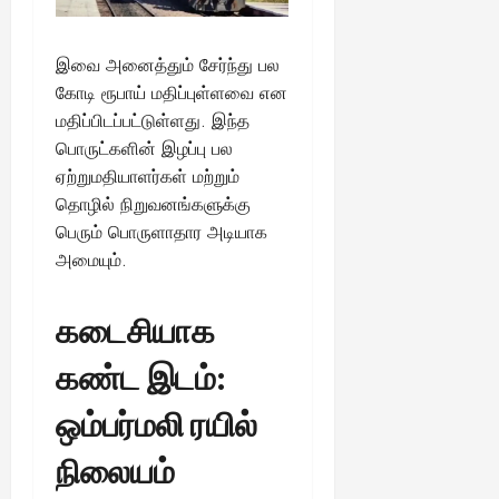
ங்
ல்
ழ்
க
அ
சி
August
ள்
இவை அனைத்தும் சேர்ந்து பல
ர்
30,
னி
!
2025
த்
மா
கோடி ரூபாய் மதிப்புள்ளவை என
த
வ
மதிப்பிடப்பட்டுள்ளது. இந்த
August
ம்
ர
பொருட்களின் இழப்பு பல
22,
எ
லா
ஏற்றுமதியாளர்கள் மற்றும்
2025
ன்
ற்
தொழில் நிறுவனங்களுக்கு
ன
றி
பெரும் பொருளாதார அடியாக
?
ல்
அமையும்.
இ
து
August
22,
ஒ
கடைசியாக
2025
ரு
சா
கண்ட இடம்:
த
னை
ஒம்பர்மலி ரயில்
யா
?
நிலையம்