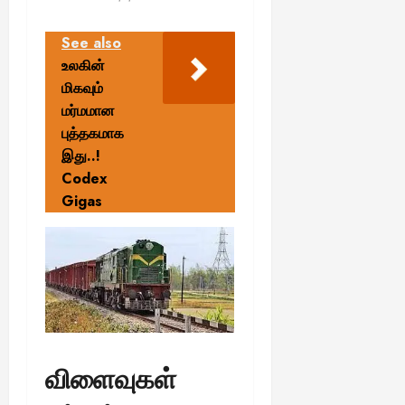
See also
உலகின்
மிகவும்
மர்மமான
புத்தகமாக
இது..!
Codex
Gigas
விளைவுகள்