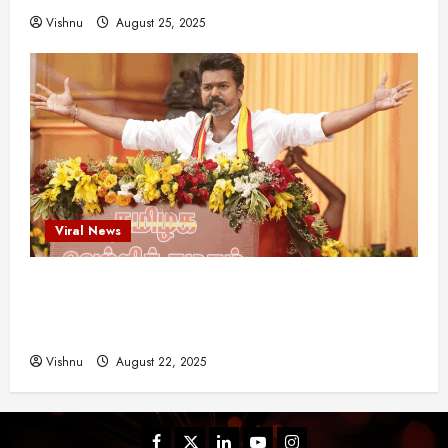
Vishnu
August 25, 2025
Viral News
விஜய் தவெக மாநாட்டில் சொன்ன குட்டிக் கதை!
அதன் பின்னணியில் உள்ள ஆழ்ந்த அரசியல் அர்த்தம்
என்ன?
Vishnu
August 22, 2025
Facebook
Twitter
Linkedin
Youtube
Instagram