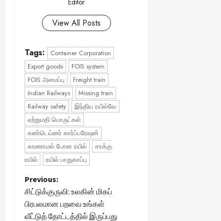
Editor
View All Posts
Tags:
Container Corporation
Export goods
FOIS system
FOIS அமைப்பு
Freight train
Indian Railways
Missing train
Railway safety
இந்திய ரயில்வே
ஏற்றுமதி பொருட்கள்
கண்டெய்னர் கார்ப்பரேஷன்
காணாமல் போன ரயில்
சரக்கு
ரயில்
ரயில் பாதுகாப்பு
P
Previous:
சிட்டுக்குருவி: உலகின் மிகப்
o
பிரபலமான பறவை உங்கள்
வீட்டுத் தோட்டத்தில் இருப்பது