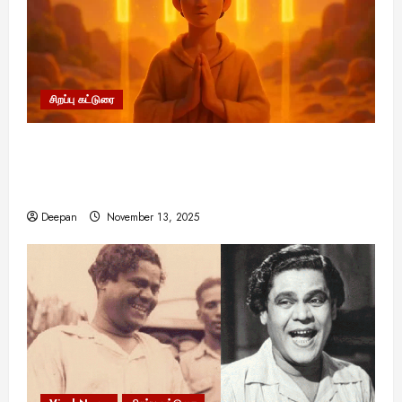
சிறப்பு கட்டுரை
11:11 என்பதன் அர்த்தம் என்ன? பிரபஞ்சம்
உங்களுக்கு அனுப்பும் ரகசிய குறியீடு இதுவாக
இருக்கலாம்!
Deepan
November 13, 2025