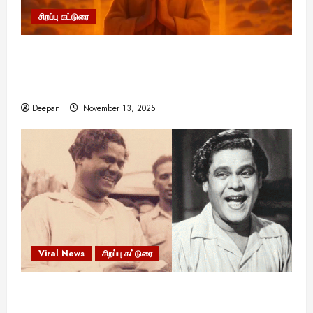
சிறப்பு கட்டுரை
11:11 என்பதன் அர்த்தம் என்ன? பிரபஞ்சம்
உங்களுக்கு அனுப்பும் ரகசிய குறியீடு இதுவாக
இருக்கலாம்!
Deepan
November 13, 2025
Viral News
சிறப்பு கட்டுரை
எளிமையின் வலிமையால் உயர்ந்த
என்.எஸ்.கிருஷ்ணன்: கலைவாணரின் நினைவு நாளில்