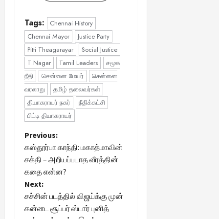
Tags:
Chennai History
Chennai Mayor
Justice Party
Pitti Theagarayar
Social Justice
T Nagar
Tamil Leaders
சமூக
நீதி
சென்னை மேயர்
சென்னை
வரலாறு
தமிழ் தலைவர்கள்
தியாகராயர் நகர்
நீதிக்கட்சி
பிட்டி தியாகராயர்
P
Previous:
கஸ்தூர்பா காந்தி: மகாத்மாவின்
o
சக்தி – அறியப்படாத வீரத்தின்
கதை என்ன?
s
Next:
t
சச்சின் படத்தில் விஜய்க்கு முன்
கன்னட சூப்பர் ஸ்டார் புனித்