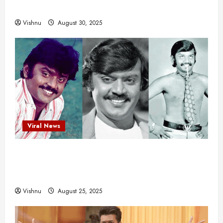
ஒரு சிலிர்ப்பூட்டும் பார்வை
Vishnu
August 30, 2025
Viral News
விஜயகாந்த்: 50க்கும் மேற்பட்ட புதுமுக
இயக்குநர்களுக்கு வாய்ப்பளித்த ஒரே நடிகர்! தமிழ்
சினிமா வரலாற்றில் இது ஒரு சாதனையா?
Vishnu
August 25, 2025