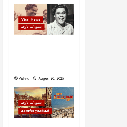
Viral News
சிறப்பு கட்டுரை
எளிமையின் வலிமையால்
உயர்ந்த என்.எஸ்.கிருஷ்ணன்:
கலைவாணரின் நினைவு
நாளில் ஒரு சிலிர்ப்பூட்டும்
பார்வை
Vishnu
August 30, 2025
சிறப்பு கட்டுரை
சுவாரசிய தகவல்கள்
மெட்ராஸ் தினத்தின்