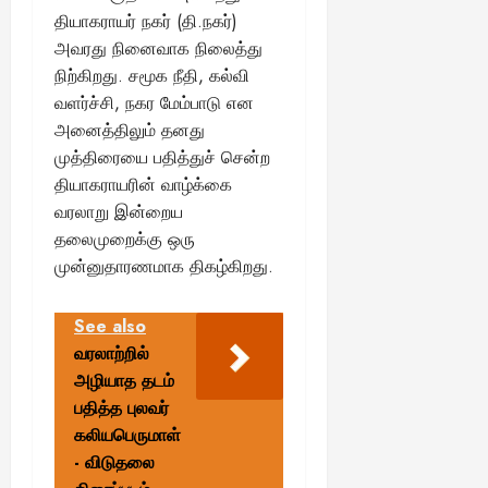
தியாகராயர் நகர் (தி.நகர்)
அவரது நினைவாக நிலைத்து
நிற்கிறது. சமூக நீதி, கல்வி
வளர்ச்சி, நகர மேம்பாடு என
அனைத்திலும் தனது
முத்திரையை பதித்துச் சென்ற
தியாகராயரின் வாழ்க்கை
வரலாறு இன்றைய
தலைமுறைக்கு ஒரு
முன்னுதாரணமாக திகழ்கிறது.
See also
வரலாற்றில்
அழியாத தடம்
பதித்த புலவர்
கலியபெருமாள்
- விடுதலை