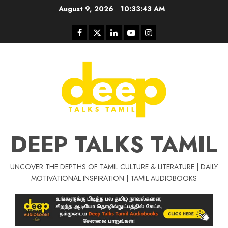
Skip
August 9, 2026
10:33:44 AM
to
content
Facebook
Twitter
Linkedin
Youtube
Instagram
DEEP TALKS TAMIL
UNCOVER THE DEPTHS OF TAMIL CULTURE & LITERATURE | DAILY
MOTIVATIONAL INSPIRATION | TAMIL AUDIOBOOKS
Tamil Motivat
சிறப்பு கட்டுரை