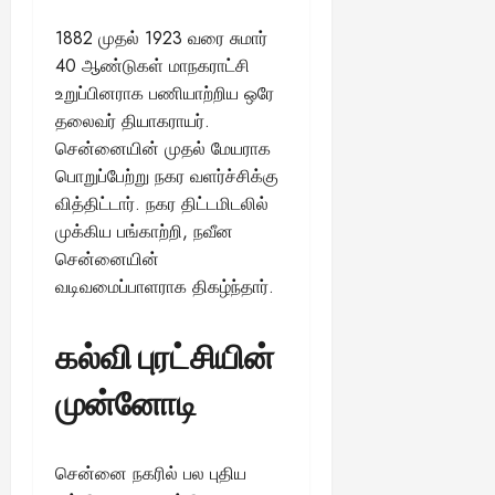
13,
ய
வை
ய
மி
2025
ங்
1882 முதல் 1923 வரை சுமார்
ல்
ழ்
க
40 ஆண்டுகள் மாநகராட்சி
அ
சி
August
ள்
ர்
30,
உறுப்பினராக பணியாற்றிய ஒரே
னி
!
2025
த்
மா
தலைவர் தியாகராயர்.
த
வ
சென்னையின் முதல் மேயராக
August
ம்
ர
பொறுப்பேற்று நகர வளர்ச்சிக்கு
22,
எ
லா
வித்திட்டார். நகர திட்டமிடலில்
2025
ன்
ற்
முக்கிய பங்காற்றி, நவீன
ன
றி
சென்னையின்
?
ல்
வடிவமைப்பாளராக திகழ்ந்தார்.
இ
து
August
22,
ஒ
கல்வி புரட்சியின்
2025
ரு
சா
முன்னோடி
த
னை
யா
சென்னை நகரில் பல புதிய
?