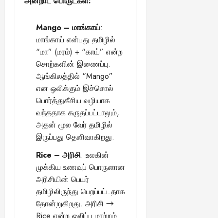
அன்றாட பொருட்கள்:
13,
ய
வை
ய
மி
2025
ங்
ல்
ழ்
க
Mango – மாங்காய்
:
அ
சி
August
ள்
மாங்காய் என்பது தமிழில்
ர்
30,
னி
!
2025
த்
“மா” (மரம்) + “காய்” என்ற
மா
த
வ
சொற்களின் இணைப்பு.
August
ம்
ர
ஆங்கிலத்தில் “Mango”
22,
எ
லா
என ஒலிக்கும் இச்சொல்
2025
ன்
ற்
பொர்த்துகீசிய வழியாக
ன
றி
வந்ததாக கருதப்பட்டாலும்,
?
ல்
அதன் மூல வேர் தமிழில்
இ
இருப்பது தெளிவாகிறது.
து
August
22,
ஒ
Rice – அரிசி
: உலகின்
2025
ரு
முக்கிய உணவுப் பொருளான
சா
அரிசியின் பெயர்
த
தமிழிலிருந்து பெறப்பட்டதாக
னை
யா
தோன்றுகிறது. அரிசி →
?
Rice என்ற ஒலிப்பு மாற்றம்