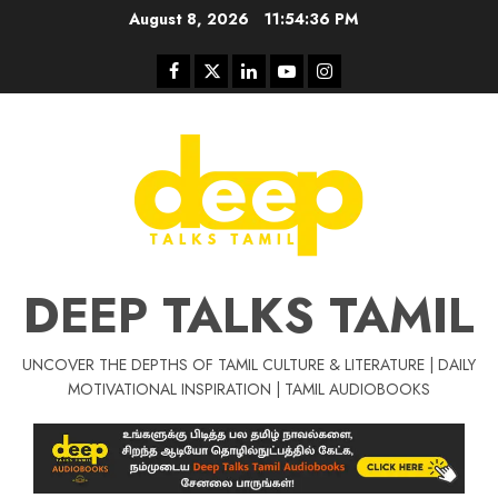
Skip
August 8, 2026
11:54:38 PM
to
content
Facebook
Twitter
Linkedin
Youtube
Instagram
DEEP TALKS TAMIL
UNCOVER THE DEPTHS OF TAMIL CULTURE & LITERATURE | DAILY
MOTIVATIONAL INSPIRATION | TAMIL AUDIOBOOKS
Tamil Motivat
சிறப்பு கட்டுரை