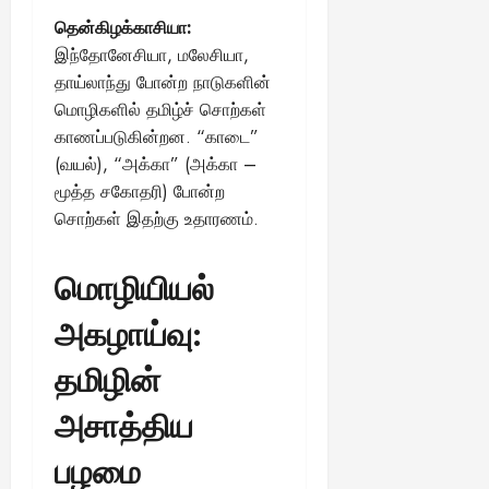
தென்கிழக்காசியா:
இந்தோனேசியா, மலேசியா,
தாய்லாந்து போன்ற நாடுகளின்
மொழிகளில் தமிழ்ச் சொற்கள்
காணப்படுகின்றன. “காடை”
(வயல்), “அக்கா” (அக்கா –
மூத்த சகோதரி) போன்ற
சொற்கள் இதற்கு உதாரணம்.
மொழியியல்
அகழாய்வு:
தமிழின்
அசாத்திய
பழமை