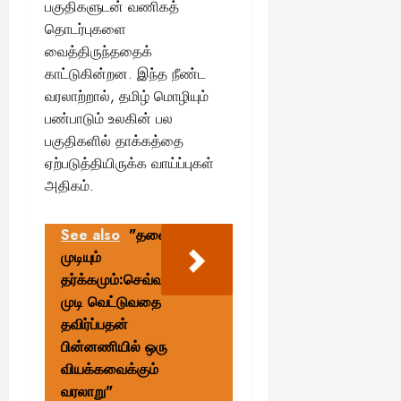
பகுதிகளுடன் வணிகத்
தொடர்புகளை
வைத்திருந்ததைக்
காட்டுகின்றன. இந்த நீண்ட
வரலாற்றால், தமிழ் மொழியும்
பண்பாடும் உலகின் பல
பகுதிகளில் தாக்கத்தை
ஏற்படுத்தியிருக்க வாய்ப்புகள்
அதிகம்.
See also
"தலை
முடியும்
தர்க்கமும்:செவ்வாயில்
முடி வெட்டுவதை
தவிர்ப்பதன்
பின்னணியில் ஒரு
வியக்கவைக்கும்
வரலாறு"