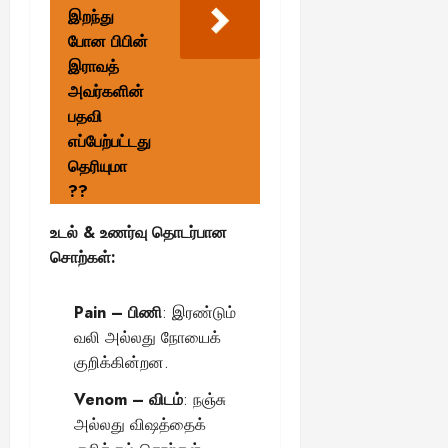
இறந்து
போன பிபின்
இராவத்
அவர்களின்
பதவி
எப்பேற்பட்டது
தெரியுமா
??
உடல் & உணர்வு தொடர்பான
சொற்கள்:
Pain – பிணி
: இரண்டும்
வலி அல்லது நோயைக்
குறிக்கின்றன.
Venom – விடம்
: நஞ்சு
அல்லது விஷத்தைக்