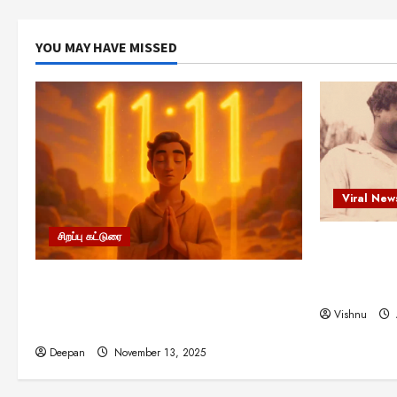
YOU MAY HAVE MISSED
Viral New
சிறப்பு கட்டுரை
எளிமையின்
என்.எஸ்.க
11:11 என்பதன் அர்த்தம் என்ன?
நினைவு நாளி
பிரபஞ்சம் உங்களுக்கு அனுப்பும் ரகசிய
Vishnu
குறியீடு இதுவாக இருக்கலாம்!
Deepan
November 13, 2025