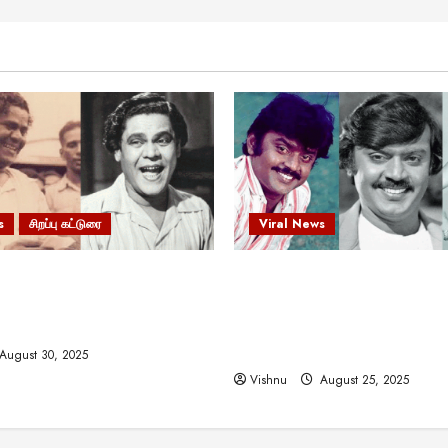
s
சிறப்பு கட்டுரை
Viral News
 வலிமையால் உயர்ந்த
விஜயகாந்த்: 50க்கும் மேற்பட்
ிருஷ்ணன்: கலைவாணரின்
இயக்குநர்களுக்கு வாய்ப்பளி
ல் ஒரு சிலிர்ப்பூட்டும் பார்வை
நடிகர்! தமிழ் சினிமா வரலாற்ற
சாதனையா?
August 30, 2025
Vishnu
August 25, 2025