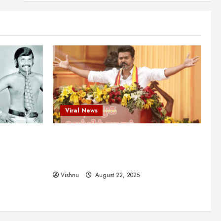
என்.எஸ்.கிருஷ்ணன்:
கலைவாணரின் நினைவு நாளில்
ஒரு சிலிர்ப்பூட்டும் பார்வை
2
August 30, 2025
Viral News
விஜயகாந்த்: 50க்கும் மேற்பட்ட
புதுமுக இயக்குநர்களுக்கு
வாய்ப்பளித்த ஒரே நடிகர்! தமிழ்
சினிமா வரலாற்றில் இது ஒரு
3
சாதனையா?
Viral News
Viral News
August 25, 2025
விஜய் தவெக மாநாட்டில் சொன்ன
ட புதுமுக
விஜய் தவெக மாநாட்டில் சொன்ன குட்டிக்
குட்டிக் கதை! அதன்
பின்னணியில் உள்ள ஆழ்ந்த
த்த ஒரே
கதை! அதன் பின்னணியில் உள்ள ஆழ்ந்த
அரசியல் அர்த்தம் என்ன?
4
ில் இது ஒரு
அரசியல் அர்த்தம் என்ன?
August 22, 2025
Vishnu
August 22, 2025
சிறப்பு கட்டுரை
சுவாரசிய தகவல்கள்
மெட்ராஸ் தினத்தின்
சுவாரஸ்யமான உண்மைகள்!
நீங்கள் அறியாத ரகசியங்கள்!