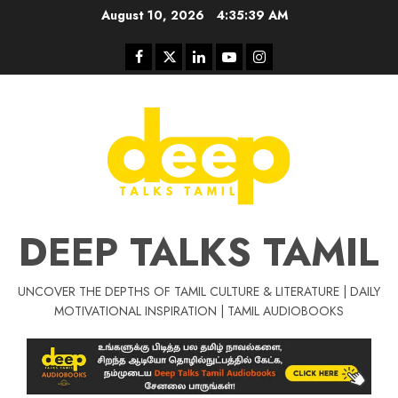
Skip
August 10, 2026
4:35:39 AM
to
content
Facebook
Twitter
Linkedin
Youtube
Instagram
DEEP TALKS TAMIL
UNCOVER THE DEPTHS OF TAMIL CULTURE & LITERATURE | DAILY
Tamil Motivat
MOTIVATIONAL INSPIRATION | TAMIL AUDIOBOOKS
சிறப்பு கட்டுரை
Tamil Motivation Videos
வெற்றி உனதே
மர்மங்கள்
ச
வே
பல்லா
ஒரு