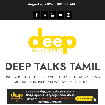
Skip
August 6, 2026
3:21:56 AM
to
content
Facebook
Twitter
Linkedin
Youtube
Instagram
DEEP TALKS TAMIL
UNCOVER THE DEPTHS OF TAMIL CULTURE & LITERATURE | DAILY
Tamil Motivat
MOTIVATIONAL INSPIRATION | TAMIL AUDIOBOOKS
சிறப்பு கட்டுரை
Tamil Motivation Videos
வெற்றி உனதே
மர்மங்கள்
ச
வே
பல்லா
ஒரு