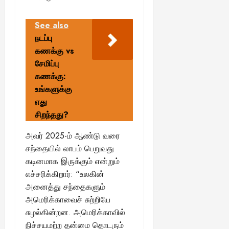
See also
நடப்பு
கணக்கு vs
சேமிப்பு
கணக்கு:
உங்களுக்கு
எது
சிறந்தது?
அவர் 2025-ம் ஆண்டு வரை
சந்தையில் லாபம் பெறுவது
கடினமாக இருக்கும் என்றும்
எச்சரிக்கிறார்: “உலகின்
அனைத்து சந்தைகளும்
அமெரிக்காவைச் சுற்றியே
சுழல்கின்றன. அமெரிக்காவில்
நிச்சயமற்ற தன்மை தொடரும்