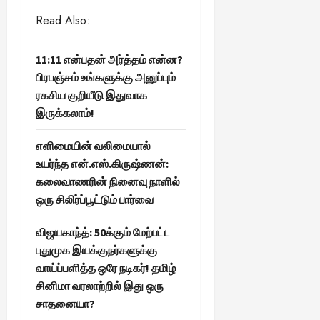
Read Also:
11:11 என்பதன் அர்த்தம் என்ன?
பிரபஞ்சம் உங்களுக்கு அனுப்பும்
ரகசிய குறியீடு இதுவாக
இருக்கலாம்!
எளிமையின் வலிமையால்
உயர்ந்த என்.எஸ்.கிருஷ்ணன்:
கலைவாணரின் நினைவு நாளில்
ஒரு சிலிர்ப்பூட்டும் பார்வை
விஜயகாந்த்: 50க்கும் மேற்பட்ட
புதுமுக இயக்குநர்களுக்கு
வாய்ப்பளித்த ஒரே நடிகர்! தமிழ்
சினிமா வரலாற்றில் இது ஒரு
சாதனையா?