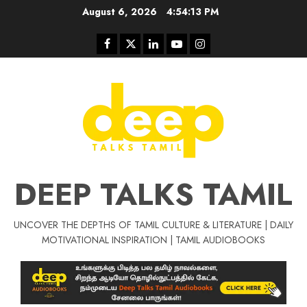
Skip
August 6, 2026
4:54:15 PM
to
content
Facebook
Twitter
Linkedin
Youtube
Instagram
DEEP TALKS TAMIL
UNCOVER THE DEPTHS OF TAMIL CULTURE & LITERATURE | DAILY
MOTIVATIONAL INSPIRATION | TAMIL AUDIOBOOKS
Tamil Motivat
சிறப்பு கட்டுரை
Tamil Motivation Videos
வெற்றி உனதே