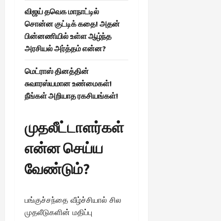
விஜய் தவெக மாநாட்டில்
சொன்ன குட்டிக் கதை! அதன்
பின்னணியில் உள்ள ஆழ்ந்த
அரசியல் அர்த்தம் என்ன?
மெட்ராஸ் தினத்தின்
சுவாரஸ்யமான உண்மைகள்!
நீங்கள் அறியாத ரகசியங்கள்!
முதலீட்டாளர்கள்
என்ன செய்ய
வேண்டும்?
பங்குச்சந்தை வீழ்ச்சியால் சில
முதலீடுகளின் மதிப்பு