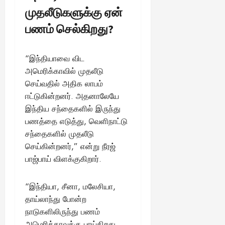
ங்
ல்
ழ்
முதலீடுகளுக்கு ஏன்
க
அ
சி
August
ள்
பணம் செல்கிறது?
ர்
30,
னி
!
2025
த்
மா
த
வ
“இந்தியாவை விட
August
ம்
ர
அமெரிக்காவில் முதலீடு
22,
எ
லா
2025
செய்வதில் அதிக லாபம்
ன்
ற்
ன
ஈட்டுகின்றனர். அதனாலேயே
றி
?
ல்
இந்திய சந்தைகளில் இருந்து
இ
பணத்தை எடுத்து, வெளிநாட்டு
து
August
சந்தைகளில் முதலீடு
22,
ஒ
செய்கின்றனர்,” என்று நீரஜ்
2025
ரு
பாஜ்பாய் விளக்குகிறார்.
சா
த
னை
“இந்தியா, சீனா, மலேசியா,
யா
தாய்லாந்து போன்ற
?
நாடுகளிலிருந்து பணம்
அமெரிக்காவுக்கு பாய்கிறது.