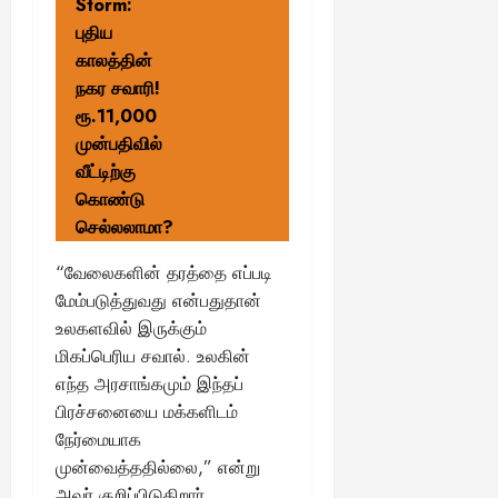
Storm:
புதிய
காலத்தின்
நகர சவாரி!
ரூ.11,000
முன்பதிவில்
வீட்டிற்கு
கொண்டு
செல்லலாமா?
“வேலைகளின் தரத்தை எப்படி
மேம்படுத்துவது என்பதுதான்
உலகளவில் இருக்கும்
மிகப்பெரிய சவால். உலகின்
எந்த அரசாங்கமும் இந்தப்
பிரச்சனையை மக்களிடம்
நேர்மையாக
முன்வைத்ததில்லை,” என்று
அவர் குறிப்பிடுகிறார்.