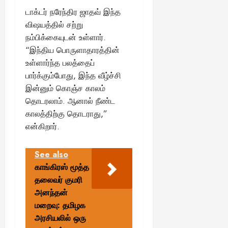
டாக்டர் நரேந்திர ஜாதவ் இந்த
விஷயத்தில் சற்று
நம்பிக்கையுடன் உள்ளார்.
“இந்திய பொருளாதாரத்தின்
உள்ளார்ந்த பலத்தைப்
பார்க்கும்போது, இந்த வீழ்ச்சி
இன்னும் கொஞ்ச காலம்
தொடரலாம். ஆனால் நீண்ட
காலத்திற்கு தொடராது,”
என்கிறார்.
See also
காங்கிரஸ் மூத்த
தலைவர் குமரி
அனந்தன்
மறைவு: தமிழக
அரசியலில் ஒரு