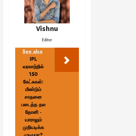
Vishnu
Editor
See also
IPL
வரலாற்றில்
150
கேட்சுகள்:
மீண்டும்
சாதனை
படைத்த தல
தோனி -
யாராலும்
முறியடிக்க
முடியுமா?