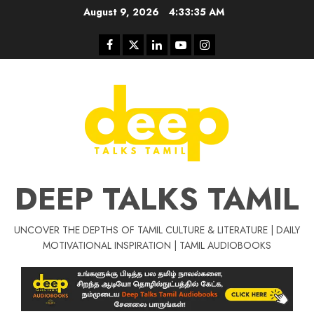
Skip
August 9, 2026
4:33:37 AM
to
content
Facebook
Twitter
Linkedin
Youtube
Instagram
DEEP TALKS TAMIL
UNCOVER THE DEPTHS OF TAMIL CULTURE & LITERATURE | DAILY
MOTIVATIONAL INSPIRATION | TAMIL AUDIOBOOKS
Tamil Motivat
சிறப்பு கட்டுரை
Tamil Motivation Videos
வெற்றி உனதே