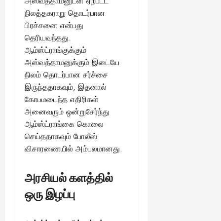
அஸ்வத்தாமனுடன் ஏற்பட்ட
ங்
ல்
ழ்
நிலத்தகராறு தொடர்பான
க
அ
சி
August
பிரச்சனை என்பது
ள்
ர்
30,
னி
!
தெரியவந்தது.
2025
த்
மா
ஆம்ஸ்ட்ராங்குக்கும்
த
வ
August
ம்
அஸ்வத்தாமனுக்கும் இடையே
ர
22,
எ
லா
நிலம் தொடர்பான சர்ச்சை
2025
ன்
ற்
இருந்ததாகவும், இதனால்
ன
றி
கோபமடைந்த எதிரிகள்
?
ல்
அனைவரும் ஒன்றுசேர்ந்து
இ
ஆம்ஸ்ட்ராங்கை கொலை
து
August
செய்ததாகவும் போலீஸ்
22,
ஒ
2025
விசாரணையில் அம்பலமானது.
ரு
சா
த
அரசியல் களத்தில்
னை
ஒரு இழப்பு
யா
?