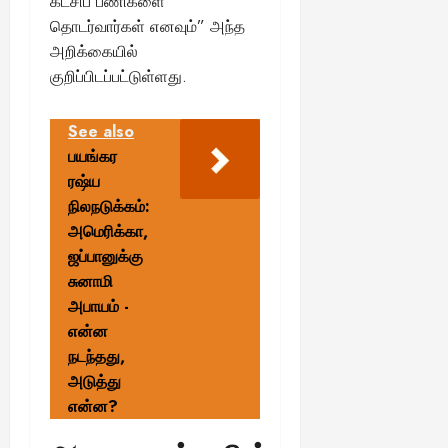
கட்சிப் பணிகளை
தொடர்வார்கள் எனவும்” அந்த
அறிக்கையில்
குறிப்பிடப்பட்டுள்ளது.
See also
பயங்கர
ரஷ்ய
நிலநடுக்கம்:
அமெரிக்கா,
ஜப்பானுக்கு
சுனாமி
அபாயம் -
என்ன
நடந்தது,
அடுத்து
என்ன?