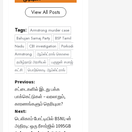
View All Posts
Tags:
Armstrong murder case
Bahujan Samaj Party
BSP Tamil
Nadu
CBI investigation
Porkodi
Armstrong
ஆம்ஸ்ட்ராங் கொலை
தமிழ்நாடு அரசியல்
பகுஜன் சமாஜ்
கட்சி
பொற்கொடி ஆம்ஸ்ட்ராங்
P
Previous:
சட்டைகளில் இடது பக்க
o
பாக்கெட்டுகள் – வரலாறும்,
காரணங்களும் தெரியுமா?
s
Next:
t
டெலிகாம் போட்டியில் BSNL-ன்
அதிரடி: ஒரு ரீசார்ஜில் 1095GB