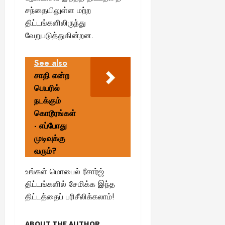
சந்தையிலுள்ள மற்ற
திட்டங்களிலிருந்து
வேறுபடுத்துகின்றன.
See also
சாதி என்ற
பெயரில்
நடக்கும்
கொடூரங்கள்
- எப்போது
முடிவுக்கு
வரும்?
உங்கள் மொபைல் ரீசார்ஜ்
திட்டங்களில் சேமிக்க இந்த
திட்டத்தைப் பரிசீலிக்கலாம்!
ABOUT THE AUTHOR