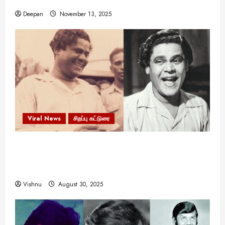
இருக்கலாம்!
Deepan
November 13, 2025
Viral News
சிறப்பு கட்டுரை
எளிமையின் வலிமையால் உயர்ந்த
என்.எஸ்.கிருஷ்ணன்: கலைவாணரின் நினைவு நாளில்
ஒரு சிலிர்ப்பூட்டும் பார்வை
Vishnu
August 30, 2025