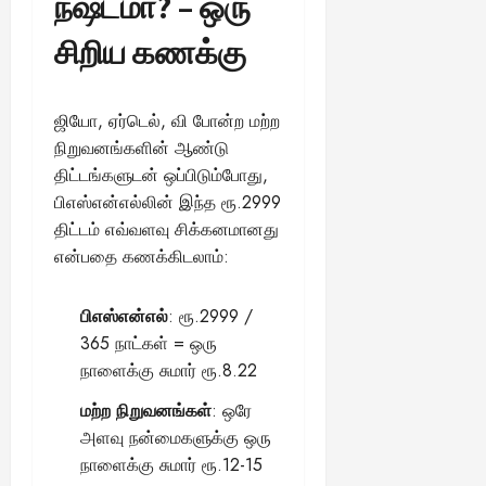
நஷ்டமா? – ஒரு
சிறிய கணக்கு
ஜியோ, ஏர்டெல், வி போன்ற மற்ற
நிறுவனங்களின் ஆண்டு
திட்டங்களுடன் ஒப்பிடும்போது,
பிஎஸ்என்எல்லின் இந்த ரூ.2999
திட்டம் எவ்வளவு சிக்கனமானது
என்பதை கணக்கிடலாம்:
பிஎஸ்என்எல்
: ரூ.2999 /
365 நாட்கள் = ஒரு
நாளைக்கு சுமார் ரூ.8.22
மற்ற நிறுவனங்கள்
: ஒரே
அளவு நன்மைகளுக்கு ஒரு
நாளைக்கு சுமார் ரூ.12-15