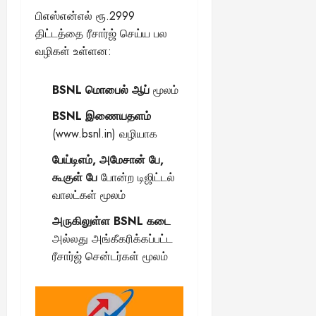
பிஎஸ்என்எல் ரூ.2999
திட்டத்தை ரீசார்ஜ் செய்ய பல
வழிகள் உள்ளன:
BSNL மொபைல் ஆப்
மூலம்
BSNL இணையதளம்
(
www.bsnl.in
) வழியாக
பேய்டிஎம், அமேசான் பே,
கூகுள் பே
போன்ற டிஜிட்டல்
வாலட்கள் மூலம்
அருகிலுள்ள BSNL கடை
அல்லது அங்கீகரிக்கப்பட்ட
ரீசார்ஜ் சென்டர்கள் மூலம்