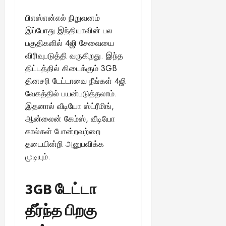
ங்
ல்
ழ்
க
பிஎஸ்என்எல் நிறுவனம்
அ
சி
August
ள்
ர்
30,
னி
இப்போது இந்தியாவின் பல
!
2025
த்
மா
பகுதிகளில் 4ஜி சேவையை
த
வ
விரிவுபடுத்தி வருகிறது. இந்த
August
ம்
ர
திட்டத்தில் கிடைக்கும் 3GB
22,
எ
லா
தினசரி டேட்டாவை நீங்கள் 4ஜி
2025
ன்
ற்
வேகத்தில் பயன்படுத்தலாம்.
ன
றி
இதனால் வீடியோ ஸ்ட்ரீமிங்,
?
ல்
ஆன்லைன் கேம்ஸ், வீடியோ
இ
து
August
கால்கள் போன்றவற்றை
22,
ஒ
தடையின்றி அனுபவிக்க
2025
ரு
முடியும்.
சா
த
3GB டேட்டா
னை
யா
தீர்ந்த பிறகு
?