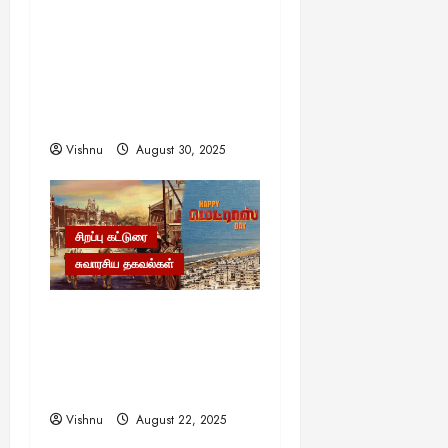
எளிமையின் வலிமையால்
உயர்ந்த என்.எஸ்.கிருஷ்ணன்:
கலைவாணரின் நினைவு
நாளில் ஒரு சிலிர்ப்பூட்டும்
பார்வை
Vishnu
August 30, 2025
சிறப்பு கட்டுரை
சுவாரசிய தகவல்கள்
மெட்ராஸ் தினத்தின்
சுவாரஸ்யமான உண்மைகள்!
நீங்கள் அறியாத
ரகசியங்கள்!
Vishnu
August 22, 2025