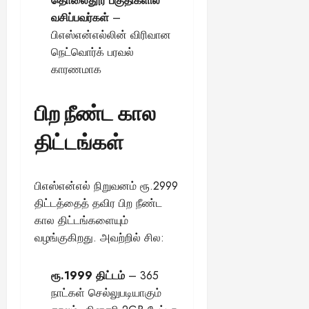
தொலைதூர பகுதிகளில்
வசிப்பவர்கள்
–
பிஎஸ்என்எல்லின் விரிவான
நெட்வொர்க் பரவல்
காரணமாக
பிற நீண்ட கால
திட்டங்கள்
பிஎஸ்என்எல் நிறுவனம் ரூ.2999
திட்டத்தைத் தவிர பிற நீண்ட
கால திட்டங்களையும்
வழங்குகிறது. அவற்றில் சில:
ரூ.1999 திட்டம்
– 365
நாட்கள் செல்லுபடியாகும்