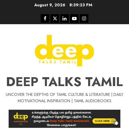
Skip
August 9, 2026
8:39:24 PM
to
content
Facebook
Twitter
Linkedin
Youtube
Instagram
DEEP TALKS TAMIL
UNCOVER THE DEPTHS OF TAMIL CULTURE & LITERATURE | DAILY
MOTIVATIONAL INSPIRATION | TAMIL AUDIOBOOKS
Tamil Motivat
சிறப்பு கட்டுரை
Tamil Motivation Videos
வெற்றி உனதே