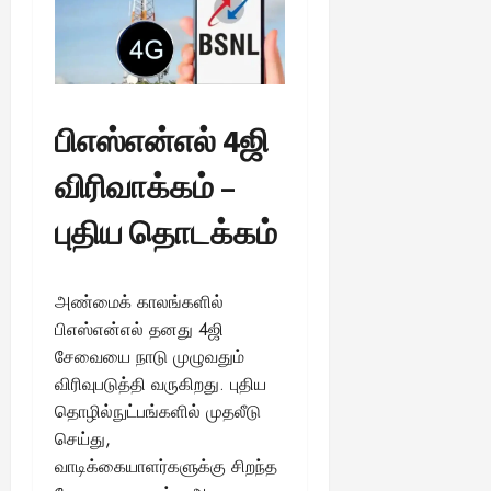
பிஎஸ்என்எல் 4ஜி
விரிவாக்கம் –
புதிய தொடக்கம்
அண்மைக் காலங்களில்
பிஎஸ்என்எல் தனது 4ஜி
சேவையை நாடு முழுவதும்
விரிவுபடுத்தி வருகிறது. புதிய
தொழில்நுட்பங்களில் முதலீடு
செய்து,
வாடிக்கையாளர்களுக்கு சிறந்த