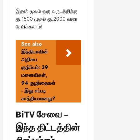
இதன் மூலம் ஒரு வருடத்திற்கு
ரூ.1500 முதல் ரூ.2000 வரை
சேமிக்கலாம்!
See also
இந்தியாவின்
அதிசய
குடும்பம்: 39
மனைவிகள்,
94 குழந்தைகள்
- இது எப்படி
சாத்தியமானது?
BiTV சேவை –
இந்த திட்டத்தின்