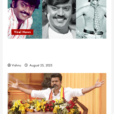
Viral News
விஜயகாந்த்: 50க்கும் மேற்பட்ட புதுமுக
இயக்குநர்களுக்கு வாய்ப்பளித்த ஒரே நடிகர்! தமிழ்
சினிமா வரலாற்றில் இது ஒரு சாதனையா?
Vishnu
August 25, 2025