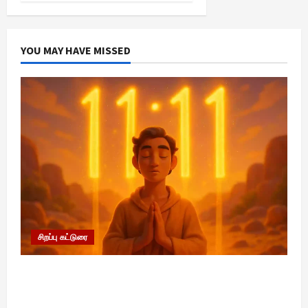
YOU MAY HAVE MISSED
சிறப்பு கட்டுரை
11:11 என்பதன் அர்த்தம் என்ன? பிரபஞ்சம்
உங்களுக்கு அனுப்பும் ரகசிய குறியீடு இதுவாக