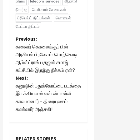
plans
telecom services
ஆண்டு
ரீசார்ஜ்
டெலிகாம் சேவைகள்
ப்ரீபெய்ட் திட்டங்கள்
மொபைல்
டேட்டா திட்டம்
P
Previous:
கணவர் கொலைக்குப் பின்
o
அரசியல் பிரவேசம்: பொற்கொடி
ஆம்ஸ்ட்ராங் பகுஜன் சமாஜ்
s
கட்சியில் இருந்து நீக்கம் ஏன்?
t
Next:
தனுஷின் புதுக்கோட்டை படத்தை
n
இயக்கிய எஸ்.எஸ். ஸ்டான்லி
காலமானார் – திரையுலகம்
a
கண்ணீர் அஞ்சலி!
v
i
RELATED STORIES