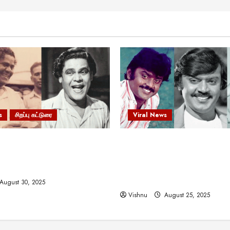
s
சிறப்பு கட்டுரை
Viral News
 வலிமையால் உயர்ந்த
விஜயகாந்த்: 50க்கும் மேற்பட்
ிருஷ்ணன்: கலைவாணரின்
இயக்குநர்களுக்கு வாய்ப்பளி
ல் ஒரு சிலிர்ப்பூட்டும் பார்வை
நடிகர்! தமிழ் சினிமா வரலாற்ற
சாதனையா?
August 30, 2025
Vishnu
August 25, 2025