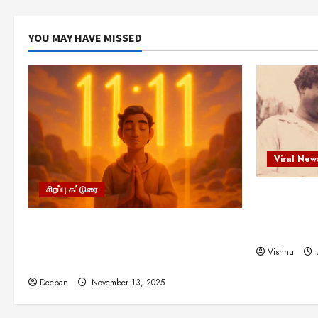
YOU MAY HAVE MISSED
Viral New
சிறப்பு கட்டுரை
எளிமையின்
என்.எஸ்.க
11:11 என்பதன் அர்த்தம் என்ன?
நினைவு நாளி
பிரபஞ்சம் உங்களுக்கு அனுப்பும் ரகசிய
Vishnu
குறியீடு இதுவாக இருக்கலாம்!
Deepan
November 13, 2025