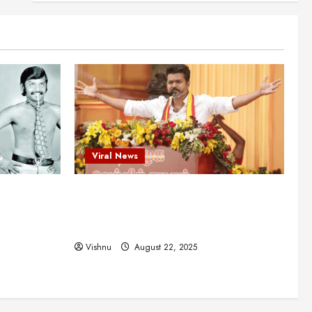
என்.எஸ்.கிருஷ்ணன்:
கலைவாணரின் நினைவு நாளில்
ஒரு சிலிர்ப்பூட்டும் பார்வை
2
August 30, 2025
Viral News
விஜயகாந்த்: 50க்கும் மேற்பட்ட
புதுமுக இயக்குநர்களுக்கு
வாய்ப்பளித்த ஒரே நடிகர்! தமிழ்
சினிமா வரலாற்றில் இது ஒரு
3
சாதனையா?
Viral News
Viral News
August 25, 2025
விஜய் தவெக மாநாட்டில் சொன்ன
ட புதுமுக
விஜய் தவெக மாநாட்டில் சொன்ன குட்டிக்
குட்டிக் கதை! அதன்
பின்னணியில் உள்ள ஆழ்ந்த
த்த ஒரே
கதை! அதன் பின்னணியில் உள்ள ஆழ்ந்த
அரசியல் அர்த்தம் என்ன?
4
ில் இது ஒரு
அரசியல் அர்த்தம் என்ன?
August 22, 2025
Vishnu
August 22, 2025
சிறப்பு கட்டுரை
சுவாரசிய தகவல்கள்
மெட்ராஸ் தினத்தின்
சுவாரஸ்யமான உண்மைகள்!
நீங்கள் அறியாத ரகசியங்கள்!