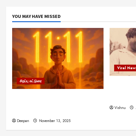
YOU MAY HAVE MISSED
Viral New
சிறப்பு கட்டுரை
எளிமையின்
என்.எஸ்.க
11:11 என்பதன் அர்த்தம் என்ன?
நினைவு நாளி
பிரபஞ்சம் உங்களுக்கு அனுப்பும் ரகசிய
Vishnu
குறியீடு இதுவாக இருக்கலாம்!
Deepan
November 13, 2025