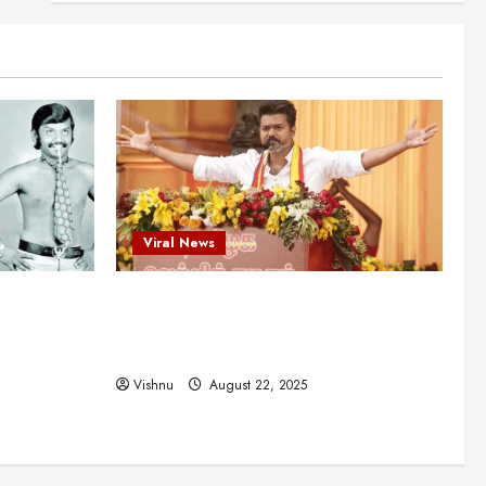
என்.எஸ்.கிருஷ்ணன்:
கலைவாணரின் நினைவு நாளில்
ஒரு சிலிர்ப்பூட்டும் பார்வை
2
August 30, 2025
Viral News
விஜயகாந்த்: 50க்கும் மேற்பட்ட
புதுமுக இயக்குநர்களுக்கு
வாய்ப்பளித்த ஒரே நடிகர்! தமிழ்
சினிமா வரலாற்றில் இது ஒரு
3
சாதனையா?
Viral News
Viral News
August 25, 2025
விஜய் தவெக மாநாட்டில் சொன்ன
ட புதுமுக
விஜய் தவெக மாநாட்டில் சொன்ன குட்டிக்
குட்டிக் கதை! அதன்
பின்னணியில் உள்ள ஆழ்ந்த
த்த ஒரே
கதை! அதன் பின்னணியில் உள்ள ஆழ்ந்த
அரசியல் அர்த்தம் என்ன?
4
ில் இது ஒரு
அரசியல் அர்த்தம் என்ன?
August 22, 2025
Vishnu
August 22, 2025
சிறப்பு கட்டுரை
சுவாரசிய தகவல்கள்
மெட்ராஸ் தினத்தின்
சுவாரஸ்யமான உண்மைகள்!
நீங்கள் அறியாத ரகசியங்கள்!