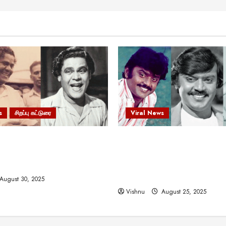
s
சிறப்பு கட்டுரை
Viral News
 வலிமையால் உயர்ந்த
விஜயகாந்த்: 50க்கும் மேற்பட்
ிருஷ்ணன்: கலைவாணரின்
இயக்குநர்களுக்கு வாய்ப்பளி
ல் ஒரு சிலிர்ப்பூட்டும் பார்வை
நடிகர்! தமிழ் சினிமா வரலாற்ற
சாதனையா?
August 30, 2025
Vishnu
August 25, 2025