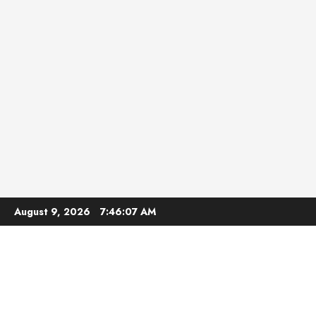
Skip
August 9, 2026
7:46:09 AM
to
content