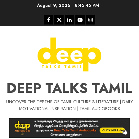
Skip
August 9, 2026
8:45:46 PM
to
content
Facebook
Twitter
Linkedin
Youtube
Instagram
DEEP TALKS TAMIL
UNCOVER THE DEPTHS OF TAMIL CULTURE & LITERATURE | DAILY
Tamil Motivat
MOTIVATIONAL INSPIRATION | TAMIL AUDIOBOOKS
சிறப்பு கட்டுரை
Tamil Motivation Videos
வெற்றி உனதே
மர்மங்கள்
ச
வே
பல்லா
ஒரு