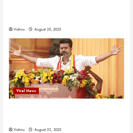
?
விஜயகாந்த்: 50க்கும் மேற்பட்ட புதுமுக
இயக்குநர்களுக்கு வாய்ப்பளித்த ஒரே நடிகர்! தமிழ்
August
சினிமா வரலாற்றில் இது ஒரு சாதனையா?
25,
2025
Vishnu
August 25, 2025
Viral News
விஜய் தவெக மாநாட்டில் சொன்ன குட்டிக் கதை!
அதன் பின்னணியில் உள்ள ஆழ்ந்த அரசியல் அர்த்தம்
என்ன?
Vishnu
August 22, 2025