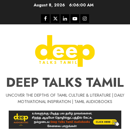
Skip
August 8, 2026
6:06:01 AM
to
content
Facebook
Twitter
Linkedin
Youtube
Instagram
DEEP TALKS TAMIL
UNCOVER THE DEPTHS OF TAMIL CULTURE & LITERATURE | DAILY
Tamil Motivat
MOTIVATIONAL INSPIRATION | TAMIL AUDIOBOOKS
சிறப்பு கட்டுரை
Tamil Motivation Videos
வெற்றி உனதே
மர்மங்கள்
ச
வே
பல்லா
ஒரு