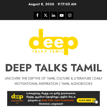
Skip
August 8, 2026
9:17:06 AM
to
content
Facebook
Twitter
Linkedin
Youtube
Instagram
DEEP TALKS TAMIL
UNCOVER THE DEPTHS OF TAMIL CULTURE & LITERATURE | DAILY
Tamil Motivat
MOTIVATIONAL INSPIRATION | TAMIL AUDIOBOOKS
சிறப்பு கட்டுரை
Tamil Motivation Videos
வெற்றி உனதே
மர்மங்கள்
ச
வே
பல்லா
ஒரு