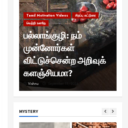
Tamil Motivation Videos
சிறப்பு கட்டுரை
வெற்றி உனதே
பல்லாங்குழி: நம்
முன்னோர்கள்
Ta
விட்டுச்சென்ற அறிவுக்
த
?
களஞ்சியமா?
உ
Vishnu
September 11, 2024
B
Viral News
சிறப்பு கட்டுரை
எளிமையின் வலிமையால் உயர்ந்த
என்.எஸ்.கிருஷ்ணன்:
MYSTERY
கலைவாணரின் நினைவு நாளில்
ஒரு சிலிர்ப்பூட்டும் பார்வை
2