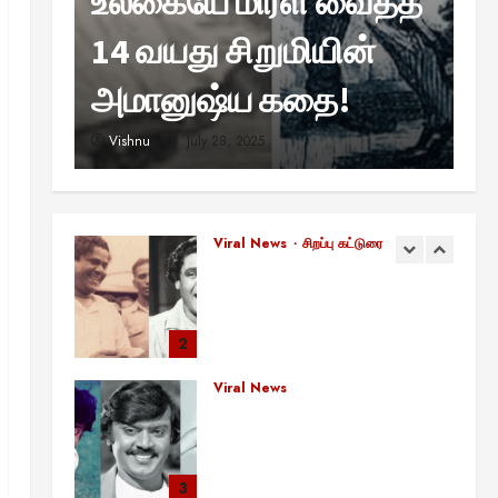
உலகையே மிரள வைத்த
ஹ
பிரபஞ்சம் உங்களுக்கு அனுப்பும்
ரகசிய குறியீடு இதுவாக
்
14 வயது சிறுமியின்
வ
இருக்கலாம்!
1
November 13, 2025
?
அமானுஷ்ய கதை!
ஸ
Viral News
சிறப்பு கட்டுரை
எளிமையின் வலிமையால் உயர்ந்த
Vishnu
July 28, 2025
V
என்.எஸ்.கிருஷ்ணன்:
கலைவாணரின் நினைவு நாளில்
ஒரு சிலிர்ப்பூட்டும் பார்வை
2
August 30, 2025
Viral News
விஜயகாந்த்: 50க்கும் மேற்பட்ட
புதுமுக இயக்குநர்களுக்கு
வாய்ப்பளித்த ஒரே நடிகர்! தமிழ்
சினிமா வரலாற்றில் இது ஒரு
3
சாதனையா?
Viral News
August 25, 2025
விஜய் தவெக மாநாட்டில் சொன்ன
குட்டிக் கதை! அதன்
பின்னணியில் உள்ள ஆழ்ந்த
அரசியல் அர்த்தம் என்ன?
4