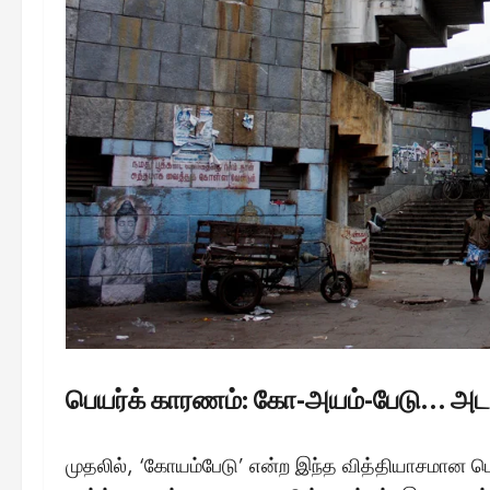
பெயர்க் காரணம்: கோ-அயம்-பேடு… அ
முதலில், ‘கோயம்பேடு’ என்ற இந்த வித்தியாசமான பெ