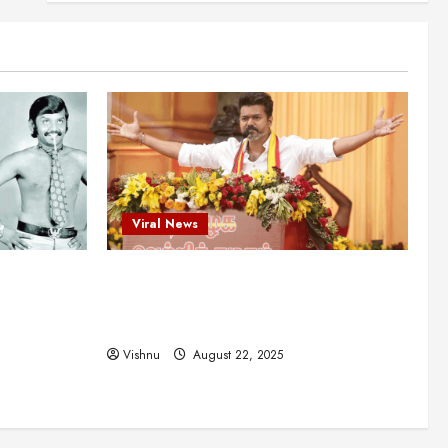
என்.எஸ்.கிருஷ்ணன்:
கலைவாணரின் நினைவு நாளில்
ஒரு சிலிர்ப்பூட்டும் பார்வை
2
August 30, 2025
Viral News
விஜயகாந்த்: 50க்கும் மேற்பட்ட
புதுமுக இயக்குநர்களுக்கு
வாய்ப்பளித்த ஒரே நடிகர்! தமிழ்
சினிமா வரலாற்றில் இது ஒரு
3
சாதனையா?
Viral News
Viral News
August 25, 2025
விஜய் தவெக மாநாட்டில் சொன்ன
ட புதுமுக
விஜய் தவெக மாநாட்டில் சொன்ன குட்டிக்
குட்டிக் கதை! அதன்
பின்னணியில் உள்ள ஆழ்ந்த
த்த ஒரே
கதை! அதன் பின்னணியில் உள்ள ஆழ்ந்த
அரசியல் அர்த்தம் என்ன?
4
ில் இது ஒரு
அரசியல் அர்த்தம் என்ன?
August 22, 2025
Vishnu
August 22, 2025
சிறப்பு கட்டுரை
சுவாரசிய தகவல்கள்
மெட்ராஸ் தினத்தின்
சுவாரஸ்யமான உண்மைகள்!
நீங்கள் அறியாத ரகசியங்கள்!