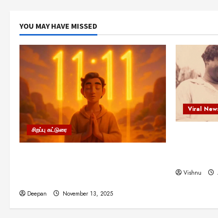
YOU MAY HAVE MISSED
Viral New
சிறப்பு கட்டுரை
எளிமையின்
என்.எஸ்.க
11:11 என்பதன் அர்த்தம் என்ன?
நினைவு நாளி
பிரபஞ்சம் உங்களுக்கு அனுப்பும் ரகசிய
Vishnu
குறியீடு இதுவாக இருக்கலாம்!
Deepan
November 13, 2025