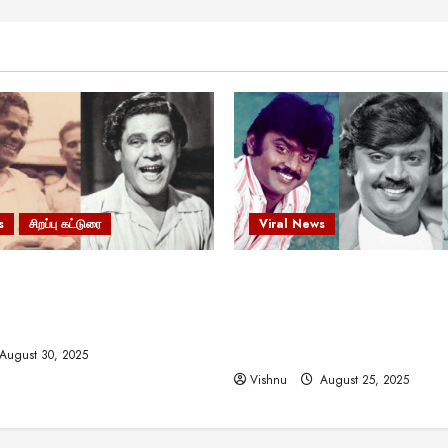
s
சிறப்பு கட்டுரை
Viral News
 வலிமையால் உயர்ந்த
விஜயகாந்த்: 50க்கும் மேற்பட்
ிருஷ்ணன்: கலைவாணரின்
இயக்குநர்களுக்கு வாய்ப்பளி
ல் ஒரு சிலிர்ப்பூட்டும் பார்வை
நடிகர்! தமிழ் சினிமா வரலாற்ற
சாதனையா?
August 30, 2025
Vishnu
August 25, 2025