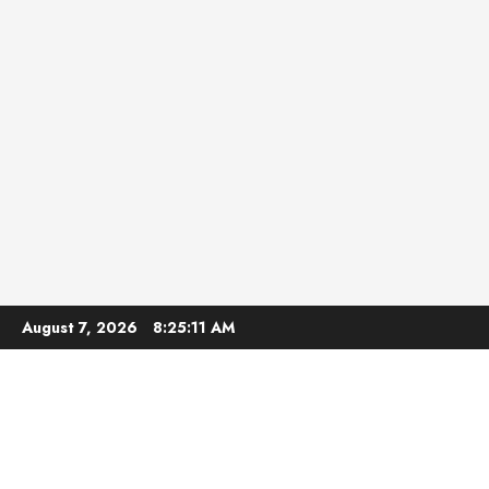
Skip
August 7, 2026
8:25:12 AM
to
content