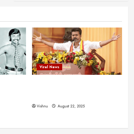
என்.எஸ்.கிருஷ்ணன்:
கலைவாணரின் நினைவு நாளில்
ஒரு சிலிர்ப்பூட்டும் பார்வை
2
August 30, 2025
Viral News
விஜயகாந்த்: 50க்கும் மேற்பட்ட
புதுமுக இயக்குநர்களுக்கு
வாய்ப்பளித்த ஒரே நடிகர்! தமிழ்
சினிமா வரலாற்றில் இது ஒரு
3
சாதனையா?
Viral News
Viral News
August 25, 2025
விஜய் தவெக மாநாட்டில் சொன்ன
ட புதுமுக
விஜய் தவெக மாநாட்டில் சொன்ன குட்டிக்
குட்டிக் கதை! அதன்
பின்னணியில் உள்ள ஆழ்ந்த
த்த ஒரே
கதை! அதன் பின்னணியில் உள்ள ஆழ்ந்த
அரசியல் அர்த்தம் என்ன?
4
ில் இது ஒரு
அரசியல் அர்த்தம் என்ன?
August 22, 2025
Vishnu
August 22, 2025
சிறப்பு கட்டுரை
சுவாரசிய தகவல்கள்
மெட்ராஸ் தினத்தின்
சுவாரஸ்யமான உண்மைகள்!
நீங்கள் அறியாத ரகசியங்கள்!