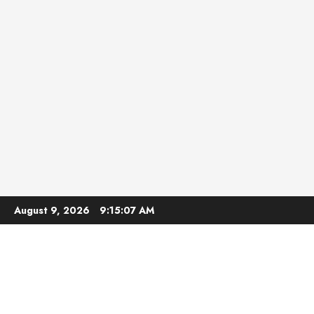
Skip
August 9, 2026
9:15:08 AM
to
content