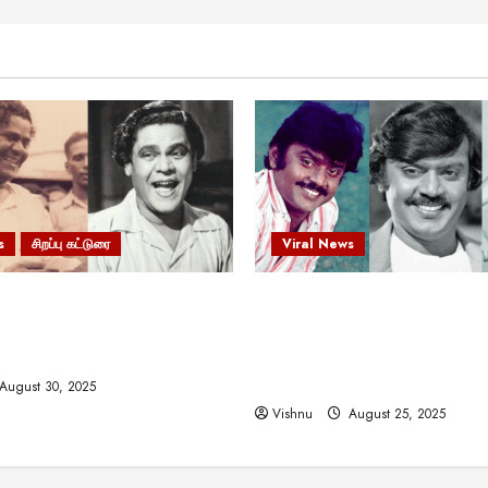
s
சிறப்பு கட்டுரை
Viral News
 வலிமையால் உயர்ந்த
விஜயகாந்த்: 50க்கும் மேற்பட்
ிருஷ்ணன்: கலைவாணரின்
இயக்குநர்களுக்கு வாய்ப்பளி
ல் ஒரு சிலிர்ப்பூட்டும் பார்வை
நடிகர்! தமிழ் சினிமா வரலாற்ற
சாதனையா?
August 30, 2025
Vishnu
August 25, 2025