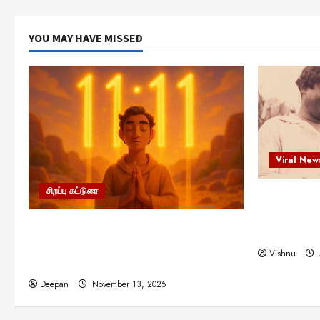
YOU MAY HAVE MISSED
Viral New
சிறப்பு கட்டுரை
எளிமையின்
என்.எஸ்.க
11:11 என்பதன் அர்த்தம் என்ன?
நினைவு நாளி
பிரபஞ்சம் உங்களுக்கு அனுப்பும் ரகசிய
Vishnu
குறியீடு இதுவாக இருக்கலாம்!
Deepan
November 13, 2025