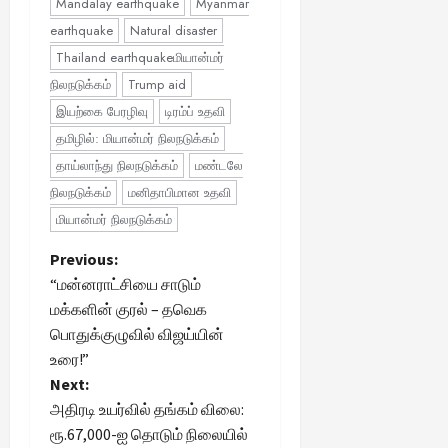
Mandalay earthquake
Myanmar
earthquake
Natural disaster
Thailand earthquakeமியான்மர்
நிலநடுக்கம்
Trump aid
இயற்கை பேரழிவு
டிரம்ப் உதவி
தமிழில்: மியான்மர் நிலநடுக்கம்
தாய்லாந்து நிலநடுக்கம்
மண்டலே
நிலநடுக்கம்
மனிதாபிமான உதவி
மியான்மர் நிலநடுக்கம்
P
Previous:
“மன்னராட்சியை சாடும்
o
மக்களின் குரல் – தவெக
பொதுக்குழுவில் விஜய்யின்
s
உரை!”
t
Next:
அதிரடி உயர்வில் தங்கம் விலை:
n
ரூ.67,000-ஐ தொடும் நிலையில்