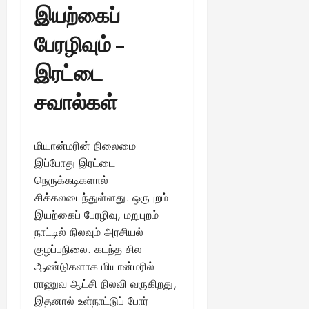
ங்
இயற்கைப்
ல்
ழ்
க
அ
சி
August
ள்
பேரழிவும் –
ர்
30,
னி
!
2025
த்
மா
இரட்டை
த
வ
August
ம்
ர
சவால்கள்
22,
எ
லா
2025
ன்
ற்
ன
றி
மியான்மரின் நிலைமை
?
ல்
இப்போது இரட்டை
இ
து
August
நெருக்கடிகளால்
22,
ஒ
சிக்கலடைந்துள்ளது. ஒருபுறம்
2025
ரு
இயற்கைப் பேரழிவு, மறுபுறம்
சா
நாட்டில் நிலவும் அரசியல்
த
குழப்பநிலை. கடந்த சில
னை
ஆண்டுகளாக மியான்மரில்
யா
ராணுவ ஆட்சி நிலவி வருகிறது,
?
இதனால் உள்நாட்டுப் போர்