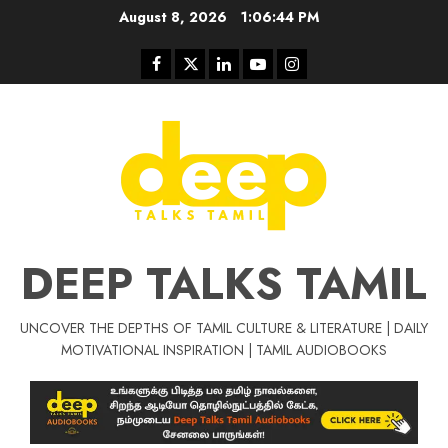
Skip
August 8, 2026
1:06:45 PM
to
content
Facebook
Twitter
Linkedin
Youtube
Instagram
DEEP TALKS TAMIL
UNCOVER THE DEPTHS OF TAMIL CULTURE & LITERATURE | DAILY
MOTIVATIONAL INSPIRATION | TAMIL AUDIOBOOKS
Tamil Motivat
சிறப்பு கட்டுரை
Tamil Motivation Videos
வெற்றி உனதே