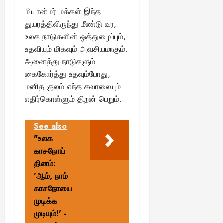
மியான்மர் மக்கள் இந்த
துயரத்திலிருந்து மீண்டு வர,
உலக நாடுகளின் ஒத்துழைப்பும்,
உதவியும் மிகவும் அவசியமாகும்.
அனைத்து நாடுகளும்
கைகோர்த்து உதவும்போது,
மனித குலம் எந்த சவாலையும்
எதிர்கொள்ளும் திறன் பெறும்.
See also
"உலக
காசநோய்
தினம்:
'ஆம், நாம்
காசநோயை
முடிக்க
முடியும்!' -