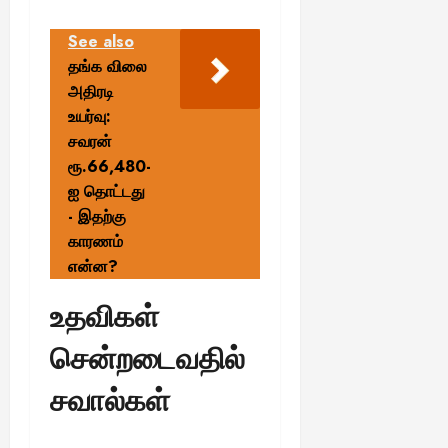
See also
தங்க விலை
அதிரடி
உயர்வு:
சவரன்
ரூ.66,480-
ஐ தொட்டது
- இதற்கு
காரணம்
என்ன?
உதவிகள்
சென்றடைவதில்
சவால்கள்