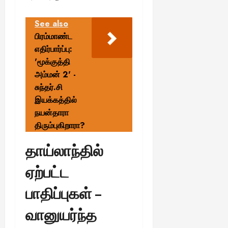
See also
பிரம்மாண்ட
எதிர்பார்ப்பு:
'மூக்குத்தி
அம்மன் 2' -
சுந்தர்.சி
இயக்கத்தில்
நயன்தாரா
திரும்புகிறாரா?
தாய்லாந்தில்
ஏற்பட்ட
பாதிப்புகள் –
வானுயர்ந்த