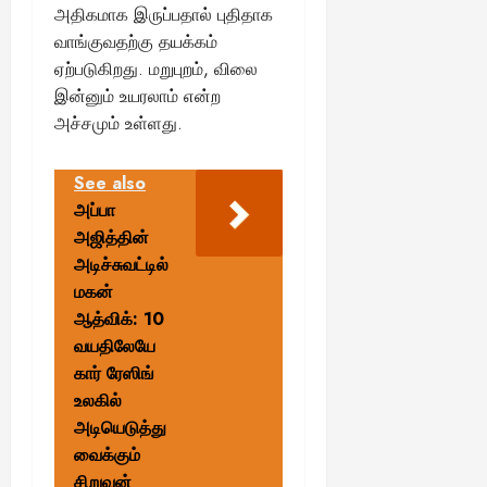
அதிகமாக இருப்பதால் புதிதாக
வாங்குவதற்கு தயக்கம்
ஏற்படுகிறது. மறுபுறம், விலை
இன்னும் உயரலாம் என்ற
அச்சமும் உள்ளது.
See also
அப்பா
அஜித்தின்
அடிச்சுவட்டில்
மகன்
ஆத்விக்: 10
வயதிலேயே
கார் ரேஸிங்
உலகில்
அடியெடுத்து
வைக்கும்
சிறுவன்