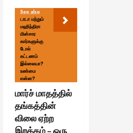
See also
டாடா மற்றும்
மஹிந்திரா
மின்சார
கார்களுக்கு
டோல்
கட்டணம்
இல்லையா?
உண்மை
என்ன?
மார்ச் மாதத்தில்
தங்கத்தின்
விலை ஏற்ற
இறக்கம் – ஒரு