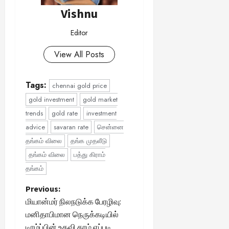
Vishnu
Editor
View All Posts
Tags:
chennai gold price
gold investment
gold market
trends
gold rate
investment
advice
savaran rate
சென்னை
தங்கம் விலை
தங்க முதலீடு
தங்கம் விலை
பத்து கிராம்
தங்கம்
P
Previous:
மியான்மர் நிலநடுக்க பேரழிவு:
o
மனிதாபிமான நெருக்கடியில்
டிரம்ப்பின் உதவி கரம் எப்படி