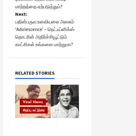
s
மாற்றத்தை ஏற்படுத்தும்?
t
Next:
பதின்பருவ உளவியலை அலசும்
n
‘Adolescence’ – நெட்ஃப்ளிக்ஸ்
தொடரின் அதிர்ச்சியூட்டும்
a
காட்சிகள் உங்களை மாற்றுமா?
v
i
RELATED STORIES
g
a
Viral News
t
சிறப்பு கட்டுரை
i
எளிமையின் வலிமையால்
o
உயர்ந்த என்.எஸ்.கிருஷ்ணன்: