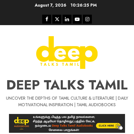
Skip
August 7, 2026
10:26:26 PM
to
content
Facebook
Twitter
Linkedin
Youtube
Instagram
DEEP TALKS TAMIL
UNCOVER THE DEPTHS OF TAMIL CULTURE & LITERATURE | DAILY
MOTIVATIONAL INSPIRATION | TAMIL AUDIOBOOKS
Tamil Motivat
சிறப்பு கட்டுரை
Tamil Motivation Videos
வெற்றி உனதே