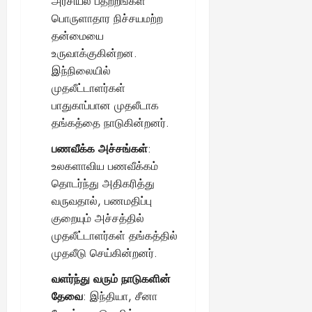
அரசியல் பதற்றங்கள்
ங்
ல்
ழ்
பொருளாதார நிச்சயமற்ற
க
அ
சி
August
தன்மையை
ள்
ர்
30,
னி
!
உருவாக்குகின்றன.
2025
த்
மா
இந்நிலையில்
த
வ
August
ம்
முதலீட்டாளர்கள்
ர
22,
எ
லா
பாதுகாப்பான முதலீடாக
2025
ன்
ற்
தங்கத்தை நாடுகின்றனர்.
ன
றி
?
பணவீக்க அச்சங்கள்
:
ல்
இ
உலகளாவிய பணவீக்கம்
து
August
தொடர்ந்து அதிகரித்து
22,
ஒ
வருவதால், பணமதிப்பு
2025
ரு
குறையும் அச்சத்தில்
சா
முதலீட்டாளர்கள் தங்கத்தில்
த
முதலீடு செய்கின்றனர்.
னை
யா
வளர்ந்து வரும் நாடுகளின்
?
தேவை
: இந்தியா, சீனா