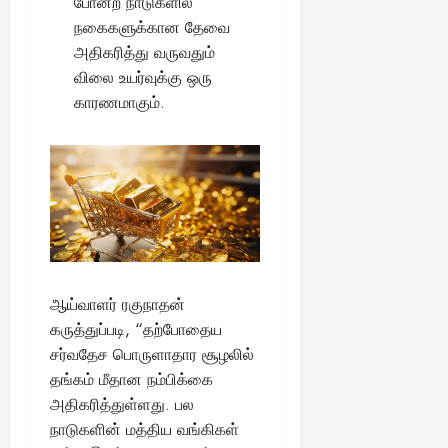
போன்ற நாடுகளில்
August
நகைகளுக்கான தேவை
25,
2025
அதிகரித்து வருவதும்
விலை உயர்வுக்கு ஒரு
காரணமாகும்.
ஆய்வாளர் ரகுநாதன்
கருத்துப்படி, “தற்போதைய
சர்வதேச பொருளாதார சூழலில்
தங்கம் மீதான நம்பிக்கை
அதிகரித்துள்ளது. பல
நாடுகளின் மத்திய வங்கிகள்