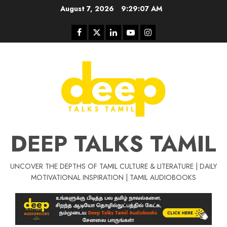
Skip
August 7, 2026
9:29:08 AM
to
content
Facebook
Twitter
Linkedin
Youtube
Instagram
DEEP TALKS TAMIL
UNCOVER THE DEPTHS OF TAMIL CULTURE & LITERATURE | DAILY
Tamil Motivat
MOTIVATIONAL INSPIRATION | TAMIL AUDIOBOOKS
சிறப்பு கட்டுரை
Tamil Motivation Videos
வெற்றி உனதே
மர்மங்கள்
ச
வே
பல்லா
ஒரு