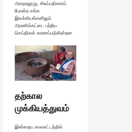
அகநானூறு, சிலப்பதிகாரம்
போன்ற சங்க
August
25,
இலக்கியங்களிலும்
2025
அரணிக்கட்டை பற்றிய
செய்திகள் காணப்படுகின்றன.
தற்கால
முக்கியத்துவம்
இன்றைய காலகட்டத்தில்