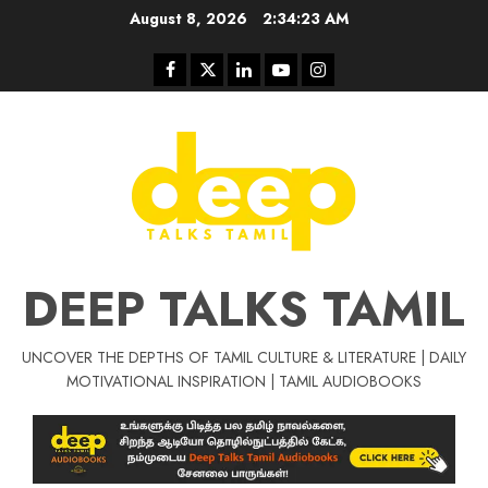
Skip
August 8, 2026
2:34:24 AM
to
content
Facebook
Twitter
Linkedin
Youtube
Instagram
DEEP TALKS TAMIL
UNCOVER THE DEPTHS OF TAMIL CULTURE & LITERATURE | DAILY
MOTIVATIONAL INSPIRATION | TAMIL AUDIOBOOKS
Tamil Motivat
சிறப்பு கட்டுரை