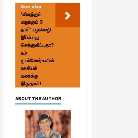
See also
'விருந்தும்
மருந்தும் 3
நாள்' பழமொழி
இப்போது
செத்துவிட்டதா?
நம்
முன்னோர்களின்
ரகசியக்
கணக்கு
இதுதான்!
ABOUT THE AUTHOR