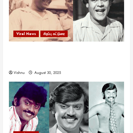
Viral News
சிறப்பு கட்டுரை
எளிமையின் வலிமையால் உயர்ந்த
என்.எஸ்.கிருஷ்ணன்: கலைவாணரின் நினைவு நாளில்
ஒரு சிலிர்ப்பூட்டும் பார்வை
Vishnu
August 30, 2025