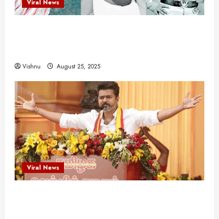
Viral News
விஜயகாந்த்: 50க்கும் மேற்பட்ட புதுமுக
இயக்குநர்களுக்கு வாய்ப்பளித்த ஒரே நடிகர்! தமிழ்
சினிமா வரலாற்றில் இது ஒரு சாதனையா?
Vishnu
August 25, 2025
Viral News
விஜய் தவெக மாநாட்டில் சொன்ன குட்டிக் கதை!
அதன் பின்னணியில் உள்ள ஆழ்ந்த அரசியல் அர்த்தம்
என்ன?