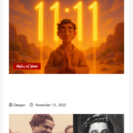
சிறப்பு கட்டுரை
11:11 என்பதன் அர்த்தம் என்ன? பிரபஞ்சம்
உங்களுக்கு அனுப்பும் ரகசிய குறியீடு இதுவாக
இருக்கலாம்!
Deepan
November 13, 2025