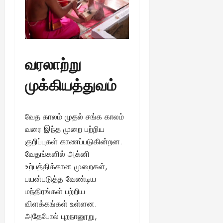
13,
ய
வை
ய
மி
2025
ங்
ல்
ழ்
க
அ
சி
August
ள்
ர்
30,
னி
!
2025
த்
மா
வரலாற்று
த
வ
August
ம்
ர
முக்கியத்துவம்
22,
எ
லா
2025
ன்
ற்
ன
றி
வேத காலம் முதல் சங்க காலம்
?
ல்
வரை இந்த முறை பற்றிய
இ
து
குறிப்புகள் காணப்படுகின்றன.
August
22,
ஒ
வேதங்களில் அக்னி
2025
ரு
உற்பத்திக்கான முறைகள்,
சா
பயன்படுத்த வேண்டிய
த
மந்திரங்கள் பற்றிய
னை
விளக்கங்கள் உள்ளன.
யா
அதேபோல் புறநானூறு,
?