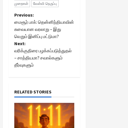
முறைகள்
வேள்வி நெருப்பு
P
Previous:
மைசூர் பாக்: தென்னிந்தியாவின்
o
சுவையான வரலாறு – இது
வெறும் இனிப்பு மட்டுமா?
s
Next:
t
வரிக்குதிரை பழக்கப்படுத்துதல்
– சாத்தியமா? சவால்களும்
n
தீர்வுகளும்
a
v
RELATED STORIES
i
g
a