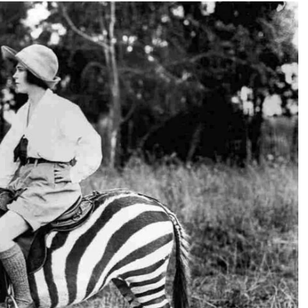
மர்மங்கள்
சென்னை அருகே
விநோத எலும்புக்கூட
சிலைகளுடன் இருக்