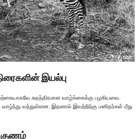
டச்சு கல்லறை: நமது
காலனிய வரலாற்றின
மர்மமான சாட்சியமா
Vishnu
April 6, 2025
திரைகளின் இயல்பு
இயற்கையாகவே சுதந்திரமான வாழ்க்கைக்கு பழகியவை.
்ந்து வந்துள்ளன. இதனால் இவற்றிற்கு மனிதர்கள் மீது
ி குணம்