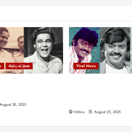
s
சிறப்பு கட்டுரை
Viral News
 வலிமையால் உயர்ந்த
விஜயகாந்த்: 50க்கும் மேற்பட்
ிருஷ்ணன்: கலைவாணரின்
இயக்குநர்களுக்கு வாய்ப்பளி
ல் ஒரு சிலிர்ப்பூட்டும் பார்வை
நடிகர்! தமிழ் சினிமா வரலாற்ற
சாதனையா?
August 30, 2025
Vishnu
August 25, 2025