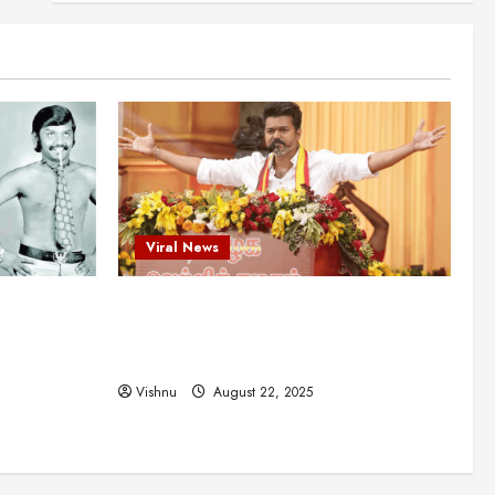
புதுமுக இயக்குநர்களுக்கு
வாய்ப்பளித்த ஒரே நடிகர்! தமிழ்
சினிமா வரலாற்றில் இது ஒரு
3
சாதனையா?
Viral News
August 25, 2025
விஜய் தவெக மாநாட்டில் சொன்ன
குட்டிக் கதை! அதன்
பின்னணியில் உள்ள ஆழ்ந்த
அரசியல் அர்த்தம் என்ன?
4
August 22, 2025
Viral News
சிறப்பு கட்டுரை
சுவாரசிய தகவல்கள்
மெட்ராஸ் தினத்தின்
ட புதுமுக
விஜய் தவெக மாநாட்டில் சொன்ன குட்டிக்
சுவாரஸ்யமான உண்மைகள்!
நீங்கள் அறியாத ரகசியங்கள்!
த்த ஒரே
கதை! அதன் பின்னணியில் உள்ள ஆழ்ந்த
5
ில் இது ஒரு
அரசியல் அர்த்தம் என்ன?
August 22, 2025
Vishnu
August 22, 2025