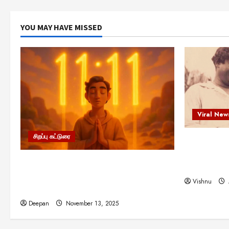
YOU MAY HAVE MISSED
Viral New
சிறப்பு கட்டுரை
எளிமையின்
என்.எஸ்.க
11:11 என்பதன் அர்த்தம் என்ன?
நினைவு நாளி
பிரபஞ்சம் உங்களுக்கு அனுப்பும் ரகசிய
Vishnu
குறியீடு இதுவாக இருக்கலாம்!
Deepan
November 13, 2025