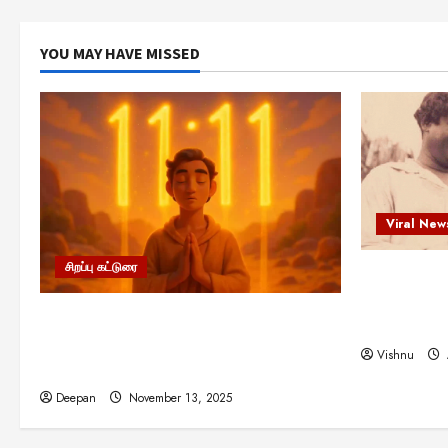
YOU MAY HAVE MISSED
Viral New
சிறப்பு கட்டுரை
எளிமையின்
என்.எஸ்.க
11:11 என்பதன் அர்த்தம் என்ன?
நினைவு நாளி
பிரபஞ்சம் உங்களுக்கு அனுப்பும் ரகசிய
Vishnu
குறியீடு இதுவாக இருக்கலாம்!
Deepan
November 13, 2025