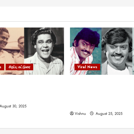
s
சிறப்பு கட்டுரை
Viral News
 வலிமையால் உயர்ந்த
விஜயகாந்த்: 50க்கும் மேற்பட்
ிருஷ்ணன்: கலைவாணரின்
இயக்குநர்களுக்கு வாய்ப்பளி
ல் ஒரு சிலிர்ப்பூட்டும் பார்வை
நடிகர்! தமிழ் சினிமா வரலாற்ற
சாதனையா?
August 30, 2025
Vishnu
August 25, 2025