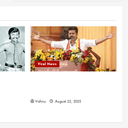
புதுமுக இயக்குநர்களுக்கு
வாய்ப்பளித்த ஒரே நடிகர்! தமிழ்
சினிமா வரலாற்றில் இது ஒரு
3
சாதனையா?
Viral News
August 25, 2025
விஜய் தவெக மாநாட்டில் சொன்ன
குட்டிக் கதை! அதன்
பின்னணியில் உள்ள ஆழ்ந்த
அரசியல் அர்த்தம் என்ன?
4
August 22, 2025
Viral News
சிறப்பு கட்டுரை
சுவாரசிய தகவல்கள்
மெட்ராஸ் தினத்தின்
ட புதுமுக
விஜய் தவெக மாநாட்டில் சொன்ன குட்டிக்
சுவாரஸ்யமான உண்மைகள்!
நீங்கள் அறியாத ரகசியங்கள்!
த்த ஒரே
கதை! அதன் பின்னணியில் உள்ள ஆழ்ந்த
5
ில் இது ஒரு
அரசியல் அர்த்தம் என்ன?
August 22, 2025
Vishnu
August 22, 2025