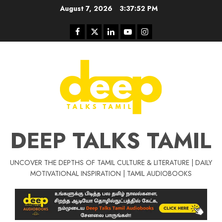
Skip
August 7, 2026
3:37:53 PM
to
content
Facebook
Twitter
Linkedin
Youtube
Instagram
DEEP TALKS TAMIL
UNCOVER THE DEPTHS OF TAMIL CULTURE & LITERATURE | DAILY
Tamil Motivat
MOTIVATIONAL INSPIRATION | TAMIL AUDIOBOOKS
சிறப்பு கட்டுரை
Tamil Motivation Videos
வெற்றி உனதே
மர்மங்கள்
ச
வே
பல்லா
ஒரு