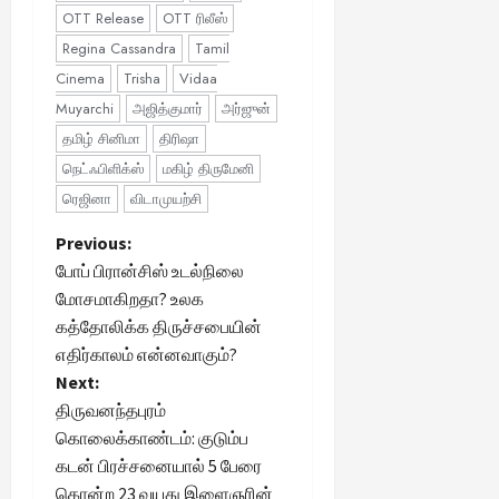
OTT Release
OTT ரிலீஸ்
Regina Cassandra
Tamil
Cinema
Trisha
Vidaa
Muyarchi
அஜித்குமார்
அர்ஜுன்
தமிழ் சினிமா
திரிஷா
நெட்ஃபிளிக்ஸ்
மகிழ் திருமேனி
ரெஜினா
விடாமுயற்சி
P
Previous:
போப் பிரான்சிஸ் உடல்நிலை
o
மோசமாகிறதா? உலக
கத்தோலிக்க திருச்சபையின்
s
எதிர்காலம் என்னவாகும்?
t
Next:
திருவனந்தபுரம்
n
கொலைக்காண்டம்: குடும்ப
கடன் பிரச்சனையால் 5 பேரை
a
கொன்ற 23 வயது இளைஞரின்