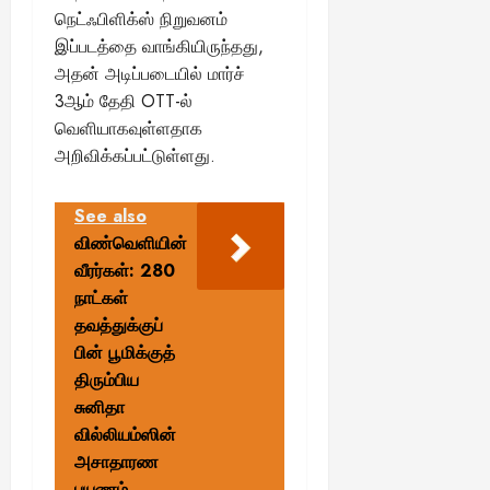
நெட்ஃபிளிக்ஸ் நிறுவனம்
இப்படத்தை வாங்கியிருந்தது,
அதன் அடிப்படையில் மார்ச்
3ஆம் தேதி OTT-ல்
வெளியாகவுள்ளதாக
அறிவிக்கப்பட்டுள்ளது.
See also
விண்வெளியின்
வீரர்கள்: 280
நாட்கள்
தவத்துக்குப்
பின் பூமிக்குத்
திரும்பிய
சுனிதா
வில்லியம்ஸின்
அசாதாரண
பயணம்