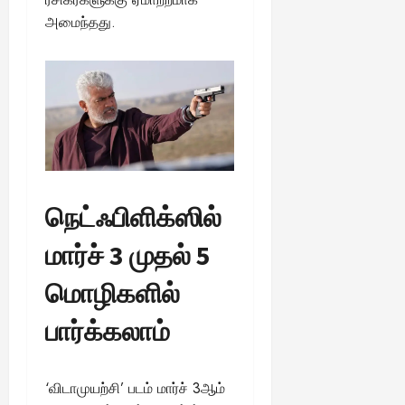
அமைந்தது.
நெட்ஃபிளிக்ஸில்
மார்ச் 3 முதல் 5
மொழிகளில்
பார்க்கலாம்
‘விடாமுயற்சி’ படம் மார்ச் 3ஆம்