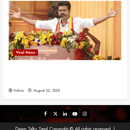
Viral News
விஜய் தவெக மாநாட்டில் சொன்ன குட்டிக் கதை!
அதன் பின்னணியில் உள்ள ஆழ்ந்த அரசியல் அர்த்தம்
என்ன?
Vishnu
August 22, 2025
Facebook
Twitter
Linkedin
Youtube
Instagram
Deep Talks Tamil Copyright © All rights reserved.
|