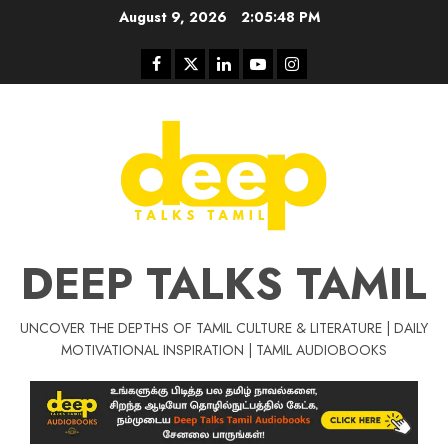
Skip
August 9, 2026
2:05:49 PM
to
content
Facebook
Twitter
Linkedin
Youtube
Instagram
DEEP TALKS TAMIL
UNCOVER THE DEPTHS OF TAMIL CULTURE & LITERATURE | DAILY
MOTIVATIONAL INSPIRATION | TAMIL AUDIOBOOKS
Tamil Motivat
சிறப்பு கட்டுரை