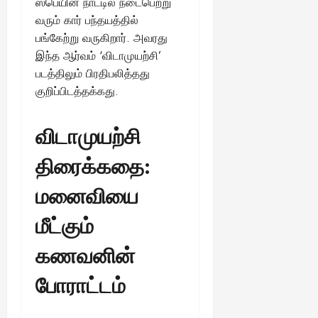
ஸ்பெயின் நாட்டில் நடைபெற்று
வரும் கார் பந்தயத்தில்
பங்கேற்று வருகிறார். அவரது
இந்த ஆர்வம் ‘விடாமுயற்சி’
படத்திலும் பிரதிபலித்தது
குறிப்பிடத்தக்கது.
விடாமுயற்சி
திரைக்கதை:
மனைவியை
மீட்கும்
கணவனின்
போராட்டம்