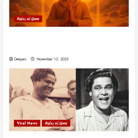
சிறப்பு கட்டுரை
11:11 என்பதன் அர்த்தம் என்ன? பிரபஞ்சம்
உங்களுக்கு அனுப்பும் ரகசிய குறியீடு இதுவாக
இருக்கலாம்!
Deepan
November 13, 2025
Viral News
சிறப்பு கட்டுரை