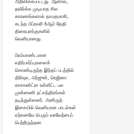
13,
அறிவிக்கப்பட்டது. ஆனால்,
ய
வை
ய
மி
2025
தவிர்க்க முடியாத சில
ங்
ல்
ழ்
காரணங்களால் தாமதமாகி,
க
அ
சி
August
ள்
கடந்த பிப்ரவரி 6ஆம் தேதி
ர்
30,
னி
!
திரையரங்குகளில்
2025
த்
மா
த
வெளியானது.
வ
August
ம்
ர
22,
எ
லா
பிரம்மாண்டமான
2025
ன்
ற்
எதிர்பார்ப்புகளைக்
ன
றி
கொண்டிருந்த இந்தப் படத்தில்
?
ல்
திரிஷா, அர்ஜுன், ரெஜினா
இ
து
காசாண்ட்ரா உள்ளிட்ட பல
August
22,
ஒ
முன்னணி நட்சத்திரங்கள்
2025
ரு
நடித்துள்ளனர். அனிருத்
சா
இசையில் வெளியான பாடல்கள்
த
ஏற்கனவே பெரும் வரவேற்பைப்
னை
பெற்றிருந்தன.
யா
?