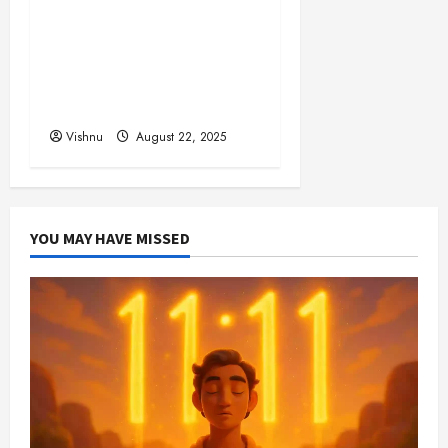
விஜய் தவெக மாநாட்டில்
சொன்ன குட்டிக் கதை!
அதன் பின்னணியில் உள்ள
ஆழ்ந்த அரசியல் அர்த்தம்
என்ன?
Vishnu
August 22, 2025
YOU MAY HAVE MISSED