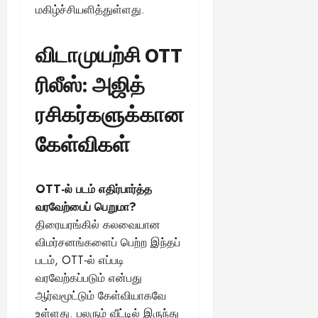
மகிழ்ச்சியளித்துள்ளது.
விடாமுயற்சி OTT
ரிலீஸ்: அஜித்
ரசிகர்களுக்கான
கேள்விகள்
OTT-ல் படம் எதிர்பார்த்த
வரவேற்பைப் பெறுமா?
திரையரங்கில் கலவையான
விமர்சனங்களைப் பெற்ற இந்தப்
படம், OTT-ல் எப்படி
வரவேற்கப்படும் என்பது
ஆர்வமூட்டும் கேள்வியாகவே
உள்ளது. பலரும் வீட்டில் இருந்து