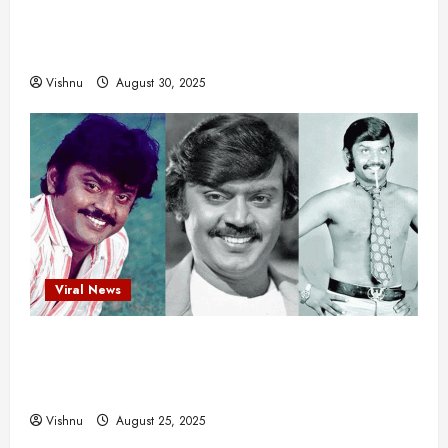
எளிமையின் வலிமையால் உயர்ந்த
என்.எஸ்.கிருஷ்ணன்: கலைவாணரின் நினைவு நாளில்
ஒரு சிலிர்ப்பூட்டும் பார்வை
Vishnu
August 30, 2025
Viral News
விஜயகாந்த்: 50க்கும் மேற்பட்ட புதுமுக
இயக்குநர்களுக்கு வாய்ப்பளித்த ஒரே நடிகர்! தமிழ்
சினிமா வரலாற்றில் இது ஒரு சாதனையா?
Vishnu
August 25, 2025