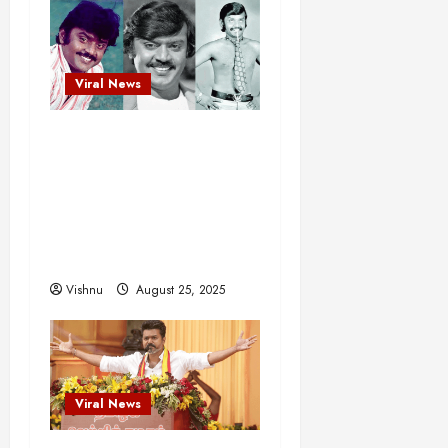
Viral News
விஜயகாந்த்: 50க்கும்
மேற்பட்ட புதுமுக
இயக்குநர்களுக்கு
வாய்ப்பளித்த ஒரே நடிகர்!
தமிழ் சினிமா வரலாற்றில்
இது ஒரு சாதனையா?
Vishnu
August 25, 2025
Viral News