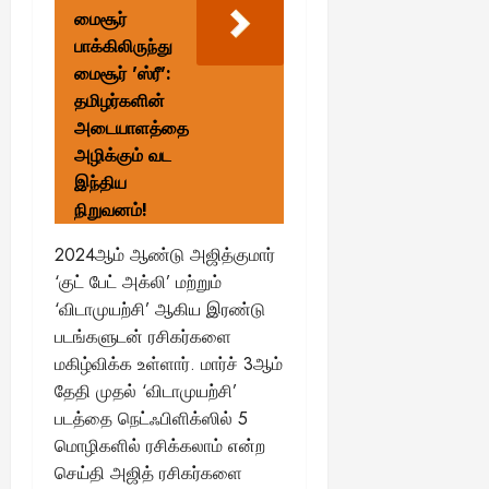
மைசூர்
பாக்கிலிருந்து
மைசூர் 'ஸ்ரீ':
தமிழர்களின்
அடையாளத்தை
அழிக்கும் வட
இந்திய
நிறுவனம்!
2024ஆம் ஆண்டு அஜித்குமார்
‘குட் பேட் அக்லி’ மற்றும்
‘விடாமுயற்சி’ ஆகிய இரண்டு
படங்களுடன் ரசிகர்களை
மகிழ்விக்க உள்ளார். மார்ச் 3ஆம்
தேதி முதல் ‘விடாமுயற்சி’
படத்தை நெட்ஃபிளிக்ஸில் 5
மொழிகளில் ரசிக்கலாம் என்ற
செய்தி அஜித் ரசிகர்களை