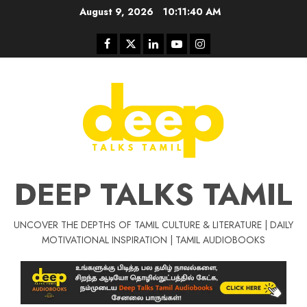
Skip
August 9, 2026
10:11:41 AM
to
content
Facebook
Twitter
Linkedin
Youtube
Instagram
DEEP TALKS TAMIL
UNCOVER THE DEPTHS OF TAMIL CULTURE & LITERATURE | DAILY
Tamil Motivat
MOTIVATIONAL INSPIRATION | TAMIL AUDIOBOOKS
சிறப்பு கட்டுரை
Tamil Motivation Videos
வெற்றி உனதே
மர்மங்கள்
ச
வே
பல்லா
ஒரு