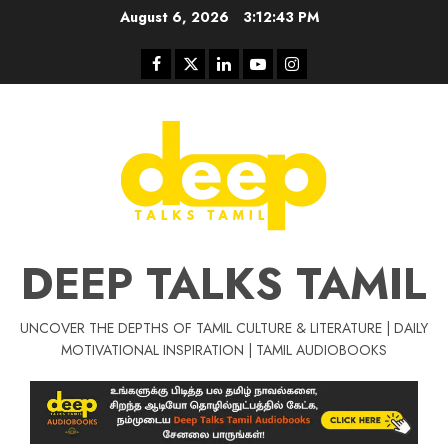
Skip
August 6, 2026
3:12:44 PM
to
content
Facebook
Twitter
Linkedin
Youtube
Instagram
DEEP TALKS TAMIL
UNCOVER THE DEPTHS OF TAMIL CULTURE & LITERATURE | DAILY
Tamil Motivat
MOTIVATIONAL INSPIRATION | TAMIL AUDIOBOOKS
சிறப்பு கட்டுரை
Tamil Motivation Videos
வெற்றி உனதே
மர்மங்கள்
ச
வே
பல்லா
ஒரு