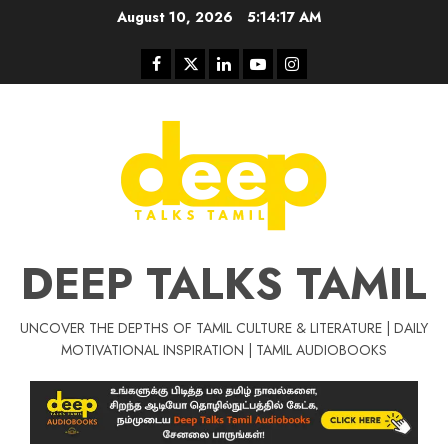
Skip
August 10, 2026
5:14:17 AM
to
content
Facebook
Twitter
Linkedin
Youtube
Instagram
DEEP TALKS TAMIL
UNCOVER THE DEPTHS OF TAMIL CULTURE & LITERATURE | DAILY
Tamil Motivat
MOTIVATIONAL INSPIRATION | TAMIL AUDIOBOOKS
சிறப்பு கட்டுரை
Tamil Motivation Videos
வெற்றி உனதே
மர்மங்கள்
ச
வே
பல்லா
ஒரு