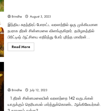
சின்னமலையின்
“தீரன் சின்னமலை நினைவு நாள்” – வெள்ளையனை நடுங்க
நினைவு
நாள்!
வைத்த வீரன்..
Brindha
August 3, 2023
இந்திய சுதந்திரப் போராட்ட வரலாற்றில் ஒரு முக்கியமான
நபராக தீரன் சின்னமலை விளங்குகிறார். தமிழகத்தில்
Tamil Motivation Videos
பிரிட்டிஷ் ஆட்சியை எதிர்த்து போர் புரிந்த மாவீரன்...
வேண்டிய நேரத்தில்
Read
Read More
more
உங்களுக்கு எதுவும்
about
“தீரன்
சின்னமலை
கிடைக்கவில்லையா
நினைவு
நாள்”
–
Brindha
August 6, 2023
வெள்ளையனை
நடுங்க
3 முறை ஆங்கிலேய படையை ஓட ஓட விரட்டிய மாவீரன் | தீரன்
வைத்த
சின்னமலை வரலாறு
வீரன்..
Brindha
July 12, 2023
1.தீரன் சின்னமலையின் வரலாற்றை 142 வருடங்கள்
யாருக்கும் தெரியாமல் பார்த்துக்கொண்ட ஆங்கிலேயர்கள்.
2.காரணம் என்ன?