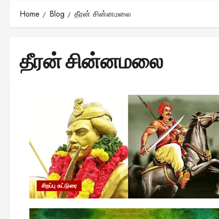
Home
Blog
தீரன் சின்னமலை
தீரன் சின்னமலை
சிறப்பு கட்டுரை