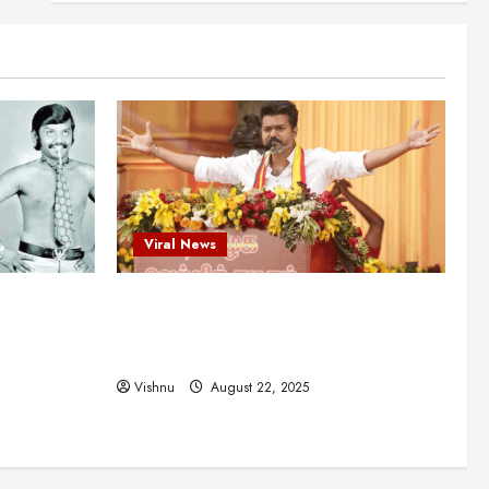
என்.எஸ்.கிருஷ்ணன்:
கலைவாணரின் நினைவு நாளில்
ஒரு சிலிர்ப்பூட்டும் பார்வை
2
August 30, 2025
Viral News
விஜயகாந்த்: 50க்கும் மேற்பட்ட
புதுமுக இயக்குநர்களுக்கு
வாய்ப்பளித்த ஒரே நடிகர்! தமிழ்
சினிமா வரலாற்றில் இது ஒரு
3
சாதனையா?
Viral News
Viral News
August 25, 2025
விஜய் தவெக மாநாட்டில் சொன்ன
ட புதுமுக
விஜய் தவெக மாநாட்டில் சொன்ன குட்டிக்
குட்டிக் கதை! அதன்
பின்னணியில் உள்ள ஆழ்ந்த
த்த ஒரே
கதை! அதன் பின்னணியில் உள்ள ஆழ்ந்த
அரசியல் அர்த்தம் என்ன?
4
ில் இது ஒரு
அரசியல் அர்த்தம் என்ன?
August 22, 2025
Vishnu
August 22, 2025
சிறப்பு கட்டுரை
சுவாரசிய தகவல்கள்
மெட்ராஸ் தினத்தின்
சுவாரஸ்யமான உண்மைகள்!
நீங்கள் அறியாத ரகசியங்கள்!