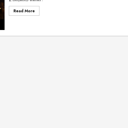
Read
Read More
more
about
3
முறை
ஆங்கிலேய
படையை
ஓட
ஓட
விரட்டிய
மாவீரன்
|
தீரன்
சின்னமலை
வரலாறு
மர்மங்கள்
சென்னை அருகே
விநோத எலும்புக்கூட
சிலைகளுடன் இருக்