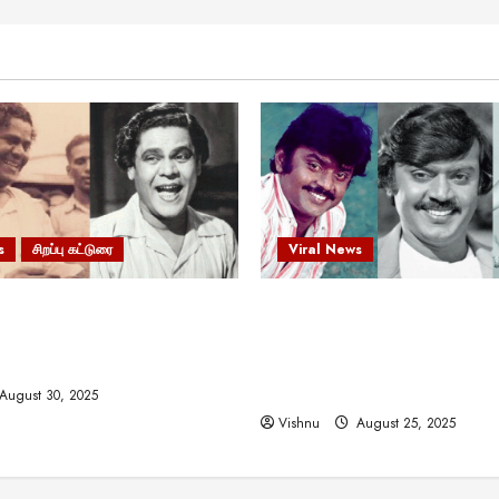
s
சிறப்பு கட்டுரை
Viral News
 வலிமையால் உயர்ந்த
விஜயகாந்த்: 50க்கும் மேற்பட்
ிருஷ்ணன்: கலைவாணரின்
இயக்குநர்களுக்கு வாய்ப்பளி
ல் ஒரு சிலிர்ப்பூட்டும் பார்வை
நடிகர்! தமிழ் சினிமா வரலாற்ற
சாதனையா?
August 30, 2025
Vishnu
August 25, 2025