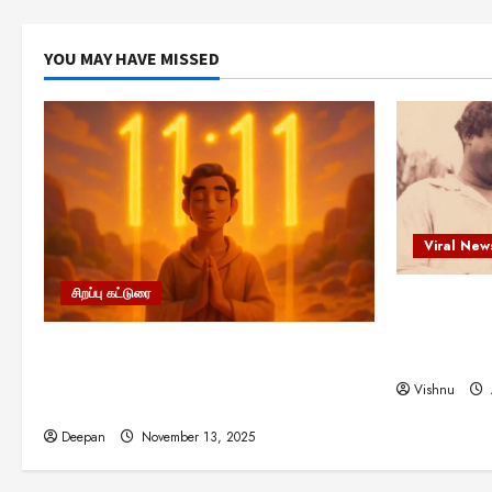
YOU MAY HAVE MISSED
Viral New
சிறப்பு கட்டுரை
எளிமையின்
என்.எஸ்.க
11:11 என்பதன் அர்த்தம் என்ன?
நினைவு நாளி
பிரபஞ்சம் உங்களுக்கு அனுப்பும் ரகசிய
Vishnu
குறியீடு இதுவாக இருக்கலாம்!
Deepan
November 13, 2025