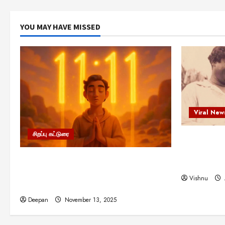
YOU MAY HAVE MISSED
Viral New
சிறப்பு கட்டுரை
எளிமையின்
என்.எஸ்.க
11:11 என்பதன் அர்த்தம் என்ன?
நினைவு நாளி
பிரபஞ்சம் உங்களுக்கு அனுப்பும் ரகசிய
Vishnu
குறியீடு இதுவாக இருக்கலாம்!
Deepan
November 13, 2025