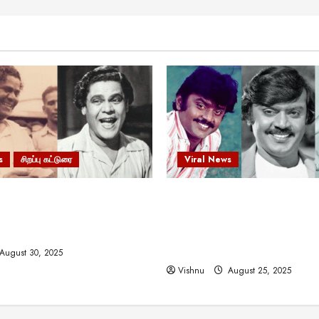
s
சிறப்பு கட்டுரை
Viral News
 வலிமையால் உயர்ந்த
விஜயகாந்த்: 50க்கும் மேற்பட்
ிருஷ்ணன்: கலைவாணரின்
இயக்குநர்களுக்கு வாய்ப்பளி
ல் ஒரு சிலிர்ப்பூட்டும் பார்வை
நடிகர்! தமிழ் சினிமா வரலாற்ற
சாதனையா?
August 30, 2025
Vishnu
August 25, 2025