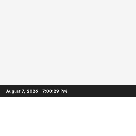
Skip
August 7, 2026
7:00:31 PM
to
content