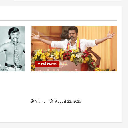
என்.எஸ்.கிருஷ்ணன்:
கலைவாணரின் நினைவு நாளில்
ஒரு சிலிர்ப்பூட்டும் பார்வை
2
August 30, 2025
Viral News
விஜயகாந்த்: 50க்கும் மேற்பட்ட
புதுமுக இயக்குநர்களுக்கு
வாய்ப்பளித்த ஒரே நடிகர்! தமிழ்
சினிமா வரலாற்றில் இது ஒரு
3
சாதனையா?
Viral News
Viral News
August 25, 2025
விஜய் தவெக மாநாட்டில் சொன்ன
ட புதுமுக
விஜய் தவெக மாநாட்டில் சொன்ன குட்டிக்
குட்டிக் கதை! அதன்
பின்னணியில் உள்ள ஆழ்ந்த
த்த ஒரே
கதை! அதன் பின்னணியில் உள்ள ஆழ்ந்த
அரசியல் அர்த்தம் என்ன?
4
ில் இது ஒரு
அரசியல் அர்த்தம் என்ன?
August 22, 2025
Vishnu
August 22, 2025
சிறப்பு கட்டுரை
சுவாரசிய தகவல்கள்
மெட்ராஸ் தினத்தின்
சுவாரஸ்யமான உண்மைகள்!
நீங்கள் அறியாத ரகசியங்கள்!