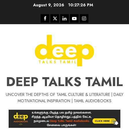
Skip
August 9, 2026
10:27:26 PM
to
content
Facebook
Twitter
Linkedin
Youtube
Instagram
DEEP TALKS TAMIL
UNCOVER THE DEPTHS OF TAMIL CULTURE & LITERATURE | DAILY
Tamil Motivat
MOTIVATIONAL INSPIRATION | TAMIL AUDIOBOOKS
சிறப்பு கட்டுரை
Tamil Motivation Videos
வெற்றி உனதே
மர்மங்கள்
ச
வே
பல்லா
ஒரு