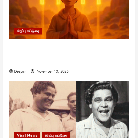
சிறப்பு கட்டுரை
11:11 என்பதன் அர்த்தம் என்ன? பிரபஞ்சம்
உங்களுக்கு அனுப்பும் ரகசிய குறியீடு இதுவாக
இருக்கலாம்!
Deepan
November 13, 2025
Viral News
சிறப்பு கட்டுரை