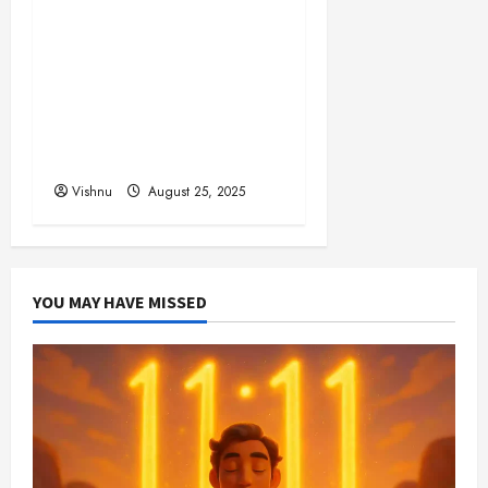
விஜயகாந்த்: 50க்கும்
மேற்பட்ட புதுமுக
இயக்குநர்களுக்கு
வாய்ப்பளித்த ஒரே நடிகர்!
தமிழ் சினிமா வரலாற்றில்
இது ஒரு சாதனையா?
Vishnu
August 25, 2025
YOU MAY HAVE MISSED