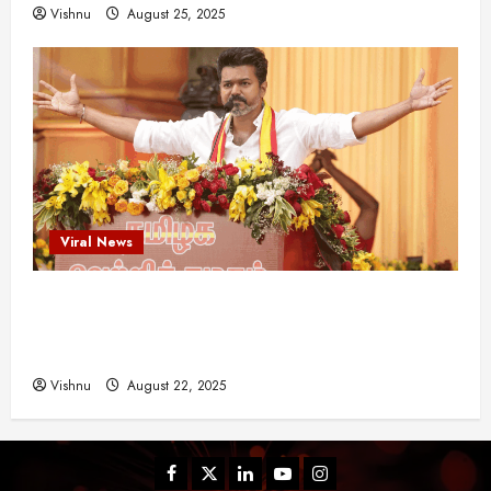
Vishnu
August 25, 2025
Viral News
விஜய் தவெக மாநாட்டில் சொன்ன குட்டிக் கதை!
அதன் பின்னணியில் உள்ள ஆழ்ந்த அரசியல் அர்த்தம்
என்ன?
Vishnu
August 22, 2025
Facebook
Twitter
Linkedin
Youtube
Instagram