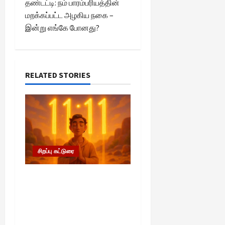
தண்டட்டி: நம் பாரம்பரியத்தின்
n
மறக்கப்பட்ட அழகிய நகை –
இன்று எங்கே போனது?
a
v
i
RELATED STORIES
g
a
t
சிறப்பு கட்டுரை
i
11:11 என்பதன் அர்த்தம்
o
என்ன? பிரபஞ்சம் உங்களுக்கு
n
அனுப்பும் ரகசிய குறியீடு
இதுவாக இருக்கலாம்!