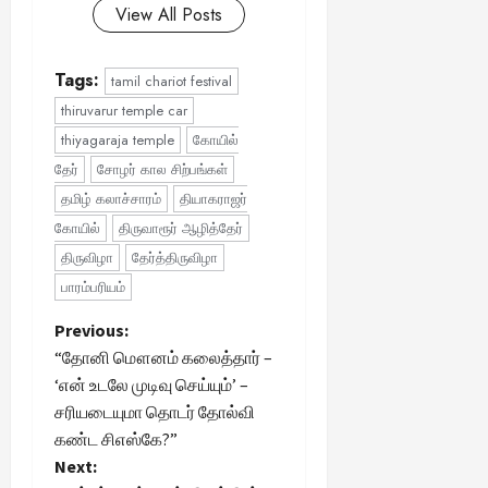
View All Posts
Tags:
tamil chariot festival
thiruvarur temple car
thiyagaraja temple
கோயில்
தேர்
சோழர் கால சிற்பங்கள்
தமிழ் கலாச்சாரம்
தியாகராஜர்
கோயில்
திருவாரூர் ஆழித்தேர்
திருவிழா
தேர்த்திருவிழா
பாரம்பரியம்
P
Previous:
“தோனி மௌனம் கலைத்தார் –
o
‘என் உடலே முடிவு செய்யும்’ –
சரியடையுமா தொடர் தோல்வி
s
கண்ட சிஎஸ்கே?”
t
Next: