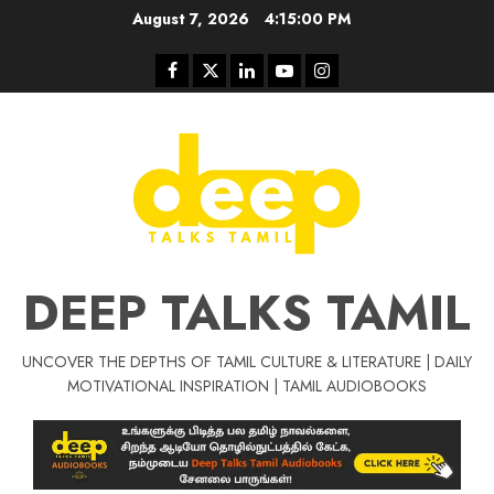
Skip
August 7, 2026
4:15:01 PM
to
content
Facebook
Twitter
Linkedin
Youtube
Instagram
DEEP TALKS TAMIL
UNCOVER THE DEPTHS OF TAMIL CULTURE & LITERATURE | DAILY
MOTIVATIONAL INSPIRATION | TAMIL AUDIOBOOKS
Tamil Motivat
சிறப்பு கட்டுரை
Tamil Motivation Videos
வெற்றி உனதே