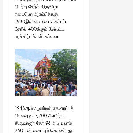
ங்
ல்
ழ்
பெற்று தேர்த் திருவிழா
க
அ
சி
August
நடைபெற ஆரம்பித்தது.
ள்
ர்
30,
னி
1930இல் வடிவமைக்கப்பட்ட
!
2025
த்
மா
தேரில் 400க்கும் மேற்பட்ட
த
வ
August
மரச்சிற்பங்கள் உள்ளன.
ம்
ர
22,
எ
லா
2025
ன்
ற்
ன
றி
?
ல்
இ
து
August
22,
ஒ
2025
ரு
சா
த
1943ஆம் ஆண்டில் தேரோட்டச்
னை
செலவு ரூ.7,200 ஆயிற்று.
யா
?
திருவாரூர் தேர் 96 அடி உயரம்
360 டன் எடையும் கொண்டது.