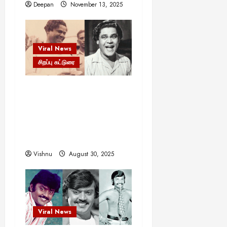
Deepan
November 13, 2025
Viral News
சிறப்பு கட்டுரை
எளிமையின் வலிமையால்
உயர்ந்த என்.எஸ்.கிருஷ்ணன்:
கலைவாணரின் நினைவு
நாளில் ஒரு சிலிர்ப்பூட்டும்
பார்வை
Vishnu
August 30, 2025
Viral News