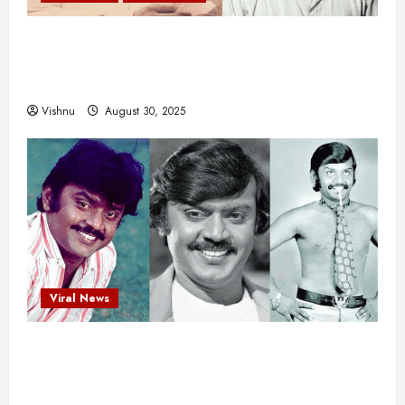
எளிமையின் வலிமையால் உயர்ந்த
என்.எஸ்.கிருஷ்ணன்: கலைவாணரின் நினைவு நாளில்
ஒரு சிலிர்ப்பூட்டும் பார்வை
Vishnu
August 30, 2025
Viral News
விஜயகாந்த்: 50க்கும் மேற்பட்ட புதுமுக
இயக்குநர்களுக்கு வாய்ப்பளித்த ஒரே நடிகர்! தமிழ்
சினிமா வரலாற்றில் இது ஒரு சாதனையா?