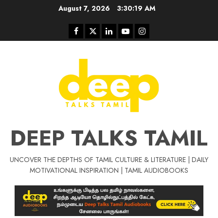
Skip
August 7, 2026
3:30:20 AM
to
content
Facebook
Twitter
Linkedin
Youtube
Instagram
DEEP TALKS TAMIL
UNCOVER THE DEPTHS OF TAMIL CULTURE & LITERATURE | DAILY
Tamil Motivat
MOTIVATIONAL INSPIRATION | TAMIL AUDIOBOOKS
சிறப்பு கட்டுரை
Tamil Motivation Videos
வெற்றி உனதே
மர்மங்கள்
ச
வே
பல்லா
ஒரு