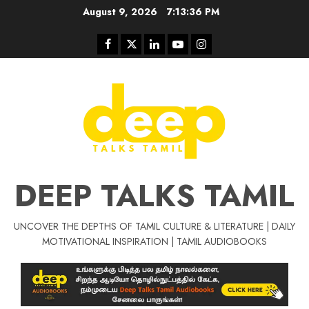
Skip
August 9, 2026
7:13:36 PM
to
content
Facebook
Twitter
Linkedin
Youtube
Instagram
DEEP TALKS TAMIL
UNCOVER THE DEPTHS OF TAMIL CULTURE & LITERATURE | DAILY
Tamil Motivat
MOTIVATIONAL INSPIRATION | TAMIL AUDIOBOOKS
சிறப்பு கட்டுரை
Tamil Motivation Videos
வெற்றி உனதே
மர்மங்கள்
ச
வே
பல்லா
ஒரு