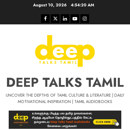
Skip
August 10, 2026
4:54:20 AM
to
content
Facebook
Twitter
Linkedin
Youtube
Instagram
DEEP TALKS TAMIL
UNCOVER THE DEPTHS OF TAMIL CULTURE & LITERATURE | DAILY
Tamil Motivat
MOTIVATIONAL INSPIRATION | TAMIL AUDIOBOOKS
சிறப்பு கட்டுரை
Tamil Motivation Videos
வெற்றி உனதே
மர்மங்கள்
ச
வே
பல்லா
ஒரு