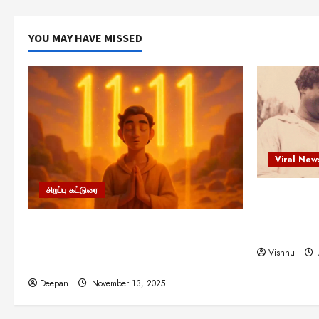
YOU MAY HAVE MISSED
Viral New
சிறப்பு கட்டுரை
எளிமையின்
என்.எஸ்.க
11:11 என்பதன் அர்த்தம் என்ன?
நினைவு நாளி
பிரபஞ்சம் உங்களுக்கு அனுப்பும் ரகசிய
Vishnu
குறியீடு இதுவாக இருக்கலாம்!
Deepan
November 13, 2025