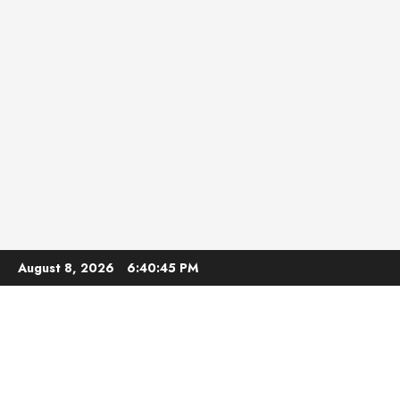
Skip
August 8, 2026
6:40:46 PM
to
content