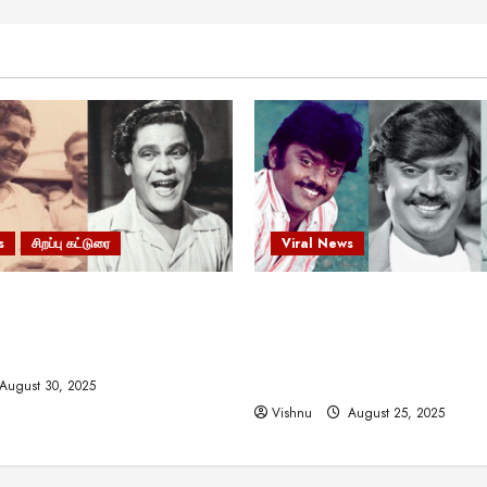
s
சிறப்பு கட்டுரை
Viral News
 வலிமையால் உயர்ந்த
விஜயகாந்த்: 50க்கும் மேற்பட்
ிருஷ்ணன்: கலைவாணரின்
இயக்குநர்களுக்கு வாய்ப்பளி
ல் ஒரு சிலிர்ப்பூட்டும் பார்வை
நடிகர்! தமிழ் சினிமா வரலாற்ற
சாதனையா?
August 30, 2025
Vishnu
August 25, 2025