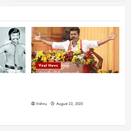
என்.எஸ்.கிருஷ்ணன்:
கலைவாணரின் நினைவு நாளில்
ஒரு சிலிர்ப்பூட்டும் பார்வை
2
August 30, 2025
Viral News
விஜயகாந்த்: 50க்கும் மேற்பட்ட
புதுமுக இயக்குநர்களுக்கு
வாய்ப்பளித்த ஒரே நடிகர்! தமிழ்
சினிமா வரலாற்றில் இது ஒரு
3
சாதனையா?
Viral News
Viral News
August 25, 2025
விஜய் தவெக மாநாட்டில் சொன்ன
ட புதுமுக
விஜய் தவெக மாநாட்டில் சொன்ன குட்டிக்
குட்டிக் கதை! அதன்
பின்னணியில் உள்ள ஆழ்ந்த
த்த ஒரே
கதை! அதன் பின்னணியில் உள்ள ஆழ்ந்த
அரசியல் அர்த்தம் என்ன?
4
ில் இது ஒரு
அரசியல் அர்த்தம் என்ன?
August 22, 2025
Vishnu
August 22, 2025
சிறப்பு கட்டுரை
சுவாரசிய தகவல்கள்
மெட்ராஸ் தினத்தின்
சுவாரஸ்யமான உண்மைகள்!
நீங்கள் அறியாத ரகசியங்கள்!