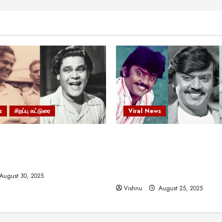
s
சிறப்பு கட்டுரை
Viral News
 வலிமையால் உயர்ந்த
விஜயகாந்த்: 50க்கும் மேற்பட்
ிருஷ்ணன்: கலைவாணரின்
இயக்குநர்களுக்கு வாய்ப்பளி
ல் ஒரு சிலிர்ப்பூட்டும் பார்வை
நடிகர்! தமிழ் சினிமா வரலாற்ற
சாதனையா?
August 30, 2025
Vishnu
August 25, 2025