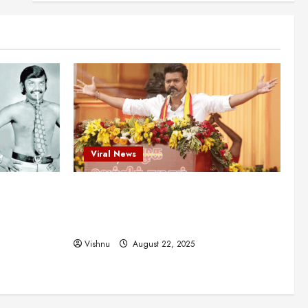
என்.எஸ்.கிருஷ்ணன்:
கலைவாணரின் நினைவு நாளில்
ஒரு சிலிர்ப்பூட்டும் பார்வை
2
August 30, 2025
Viral News
விஜயகாந்த்: 50க்கும் மேற்பட்ட
புதுமுக இயக்குநர்களுக்கு
வாய்ப்பளித்த ஒரே நடிகர்! தமிழ்
சினிமா வரலாற்றில் இது ஒரு
3
சாதனையா?
Viral News
Viral News
August 25, 2025
விஜய் தவெக மாநாட்டில் சொன்ன
ட புதுமுக
விஜய் தவெக மாநாட்டில் சொன்ன குட்டிக்
குட்டிக் கதை! அதன்
பின்னணியில் உள்ள ஆழ்ந்த
த்த ஒரே
கதை! அதன் பின்னணியில் உள்ள ஆழ்ந்த
அரசியல் அர்த்தம் என்ன?
4
ில் இது ஒரு
அரசியல் அர்த்தம் என்ன?
August 22, 2025
Vishnu
August 22, 2025
சிறப்பு கட்டுரை
சுவாரசிய தகவல்கள்
மெட்ராஸ் தினத்தின்
சுவாரஸ்யமான உண்மைகள்!
நீங்கள் அறியாத ரகசியங்கள்!