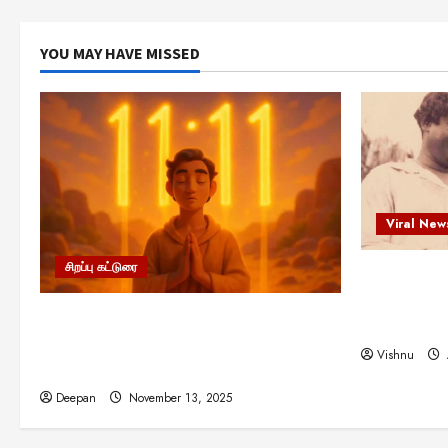
YOU MAY HAVE MISSED
Viral New
சிறப்பு கட்டுரை
எளிமையின்
என்.எஸ்.க
11:11 என்பதன் அர்த்தம் என்ன?
நினைவு நாளி
பிரபஞ்சம் உங்களுக்கு அனுப்பும் ரகசிய
Vishnu
குறியீடு இதுவாக இருக்கலாம்!
Deepan
November 13, 2025