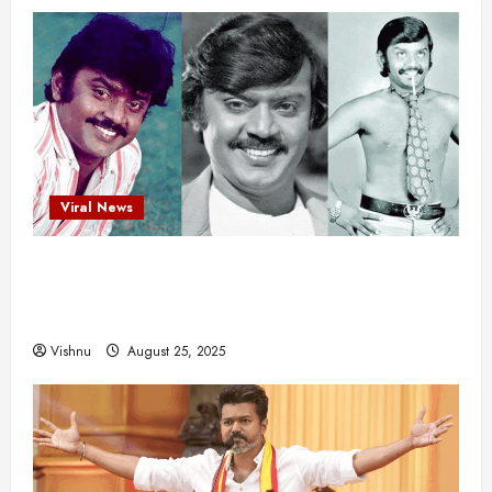
Viral News
விஜயகாந்த்: 50க்கும் மேற்பட்ட புதுமுக
இயக்குநர்களுக்கு வாய்ப்பளித்த ஒரே நடிகர்! தமிழ்
சினிமா வரலாற்றில் இது ஒரு சாதனையா?
Vishnu
August 25, 2025