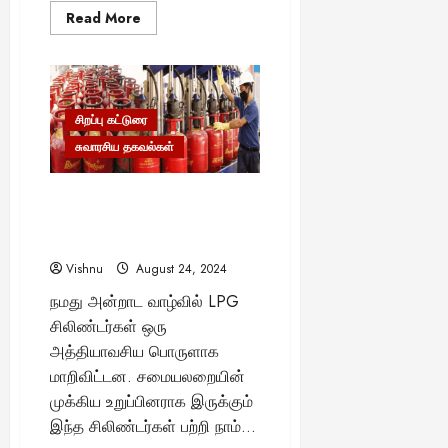
Read
Read More
more
about
சிட்டுக்குருவி:
உலகின்
மிகப்
பிரபலமான
பறவை
சிறப்பு கட்டுரை
உங்கள்
வீட்டுத்
சுவாரசிய தகவல்கள்
தோட்டத்தில்
இருப்பது
ஏன்?
“கவனிக்க வேண்டிய வாசனை:
LPG சிலிண்டர் மணத்தின்
முக்கியத்துவம்”
Vishnu
August 24, 2024
நமது அன்றாட வாழ்வில் LPG
சிலிண்டர்கள் ஒரு
அத்தியாவசிய பொருளாக
மாறிவிட்டன. சமையலறையின்
முக்கிய உறுப்பினராக இருக்கும்
இந்த சிலிண்டர்கள் பற்றி நாம்...