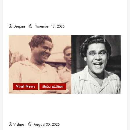
11:11 என்பதன் அர்த்தம் என்ன? பிரபஞ்சம்
உங்களுக்கு அனுப்பும் ரகசிய குறியீடு இதுவாக
இருக்கலாம்!
Deepan
November 13, 2025
Viral News
சிறப்பு கட்டுரை
எளிமையின் வலிமையால் உயர்ந்த
என்.எஸ்.கிருஷ்ணன்: கலைவாணரின் நினைவு நாளில்
ஒரு சிலிர்ப்பூட்டும் பார்வை
Vishnu
August 30, 2025