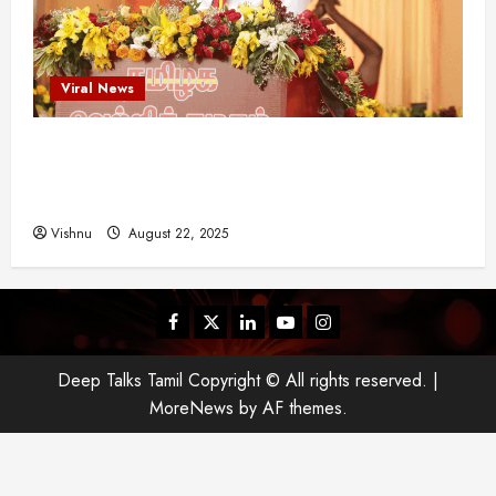
Viral News
விஜய் தவெக மாநாட்டில் சொன்ன குட்டிக் கதை!
அதன் பின்னணியில் உள்ள ஆழ்ந்த அரசியல் அர்த்தம்
என்ன?
Vishnu
August 22, 2025
Facebook
Twitter
Linkedin
Youtube
Instagram
Deep Talks Tamil Copyright © All rights reserved.
|
MoreNews
by AF themes.