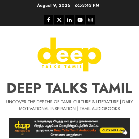
Skip
August 9, 2026
6:53:44 PM
to
content
Facebook
Twitter
Linkedin
Youtube
Instagram
DEEP TALKS TAMIL
UNCOVER THE DEPTHS OF TAMIL CULTURE & LITERATURE | DAILY
Tamil Motivat
MOTIVATIONAL INSPIRATION | TAMIL AUDIOBOOKS
சிறப்பு கட்டுரை
Tamil Motivation Videos
வெற்றி உனதே
மர்மங்கள்
ச
வே
பல்லா
ஒரு