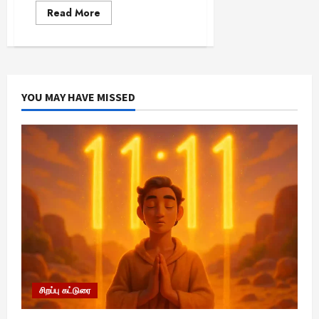
Read
Read More
more
about
“கவனிக்க
வேண்டிய
வாசனை:
LPG
சிலிண்டர்
மணத்தின்
YOU MAY HAVE MISSED
முக்கியத்துவம்”
சிறப்பு கட்டுரை