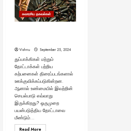
உண்மையும்
புனைவும்
யா
–
?
ஓர்
சுவாரசிய தகவல்கள்
அறிவியல்
பார்வை
August
ஒருமுறை சுடப்பட்ட தோட்டா:
25,
மீண்டும் பயன்படுத்த முடியுமா?
2025
அறிவியல் விளக்கம்
Vishnu
September 25, 2024
துப்பாக்கிகள் மற்றும்
தோட்டாக்கள் பற்றிய
கற்பனைகள் திரைப்படங்களால்
ஊக்குவிக்கப்படுகின்றன.
ஆனால் உண்மையில் இவற்றின்
செயல்பாடு எவ்வாறு
இருக்கிறது? ஒருமுறை
பயன்படுத்திய தோட்டாவை
மீண்டும்...
Read
Read More