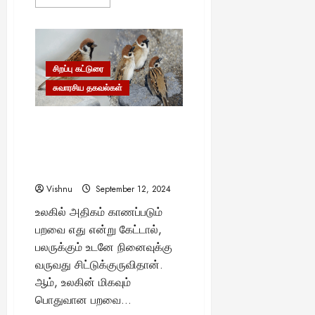
more
about
ஒருமுறை
சுடப்பட்ட
தோட்டா:
மீண்டும்
பயன்படுத்த
சிறப்பு கட்டுரை
முடியுமா?
அறிவியல்
சுவாரசிய தகவல்கள்
விளக்கம்
சிட்டுக்குருவி: உலகின் மிகப்
பிரபலமான பறவை உங்கள்
வீட்டுத் தோட்டத்தில் இருப்பது
ஏன்?
Vishnu
September 12, 2024
உலகில் அதிகம் காணப்படும்
பறவை எது என்று கேட்டால்,
பலருக்கும் உடனே நினைவுக்கு
வருவது சிட்டுக்குருவிதான்.
ஆம், உலகின் மிகவும்
பொதுவான பறவை...