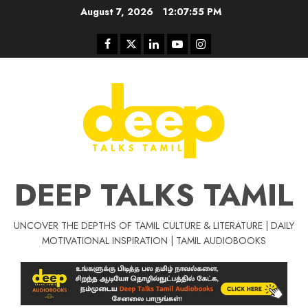
Skip
August 7, 2026
12:07:56 PM
to
content
Facebook
Twitter
Linkedin
Youtube
Instagram
DEEP TALKS TAMIL
UNCOVER THE DEPTHS OF TAMIL CULTURE & LITERATURE | DAILY
MOTIVATIONAL INSPIRATION | TAMIL AUDIOBOOKS
Tamil Motivat
சிறப்பு கட்டுரை
Tamil Motivation Videos
வெற்றி உனதே