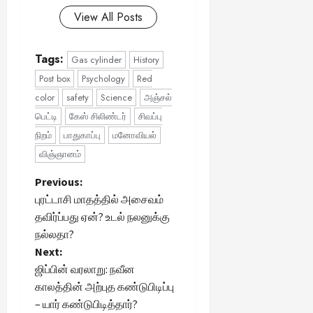
View All Posts
Tags:
Gas cylinder
History
Post box
Psychology
Red
color
safety
Science
அஞ்சல்
பெட்டி
கேஸ் சிலிண்டர்
சிவப்பு
நிறம்
பாதுகாப்பு
மனோவியல்
விஞ்ஞானம்
P
Previous:
புரட்டாசி மாதத்தில் அசைவம்
o
தவிர்ப்பது ஏன்? உடல் நலனுக்கு
நல்லதா?
s
Next:
t
ஜிப்பின் வரலாறு: நவீன
காலத்தின் அற்புத கண்டுபிடிப்பு
n
– யார் கண்டுபிடித்தார்?