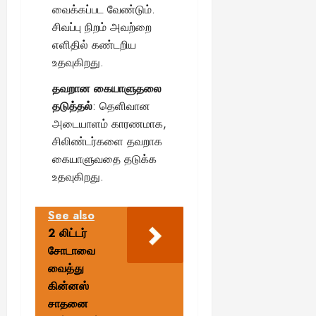
வைக்கப்பட வேண்டும்.
சிவப்பு நிறம் அவற்றை
எளிதில் கண்டறிய
உதவுகிறது.
தவறான கையாளுதலை
தடுத்தல்
: தெளிவான
அடையாளம் காரணமாக,
சிலிண்டர்களை தவறாக
கையாளுவதை தடுக்க
உதவுகிறது.
See also
2 லிட்டர்
சோடாவை
வைத்து
கின்னஸ்
சாதனை