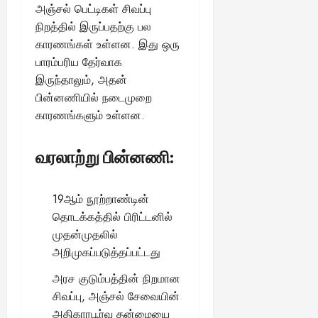
ங்
அஞ்சல் பெட்டிகள் சிவப்பு
ல்
ழ்
க
அ
நிறத்தில் இருப்பதற்கு பல
சி
August
ள்
ர்
30,
னி
காரணங்கள் உள்ளன. இது ஒரு
!
2025
த்
மா
பாரம்பரிய தேர்வாக
த
வ
இருந்தாலும், அதன்
August
ம்
ர
பின்னணியில் நடைமுறை
22,
எ
லா
2025
காரணங்களும் உள்ளன.
ன்
ற்
ன
றி
?
ல்
வரலாற்று பின்னணி:
இ
து
August
22,
ஒ
19ஆம் நூற்றாண்டின்
2025
ரு
தொடக்கத்தில் பிரிட்டனில்
சா
முதன்முதலில்
த
அறிமுகப்படுத்தப்பட்டது
னை
யா
அரச குடும்பத்தின் நிறமான
?
சிவப்பு, அஞ்சல் சேவையின்
அதிகாரபூர்வ தன்மையை