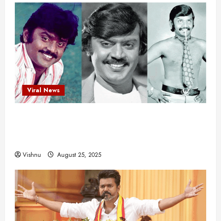
Viral News
விஜயகாந்த்: 50க்கும் மேற்பட்ட புதுமுக
இயக்குநர்களுக்கு வாய்ப்பளித்த ஒரே நடிகர்! தமிழ்
சினிமா வரலாற்றில் இது ஒரு சாதனையா?
Vishnu
August 25, 2025