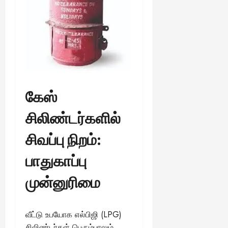
கேஸ்
சிலிண்டர்களில்
சிவப்பு நிறம்:
பாதுகாப்பு
முன்னுரிமை
வீட்டு உபயோக எல்பிஜி (LPG)
சிலிண்டர்கள் பெரும்பாலும்