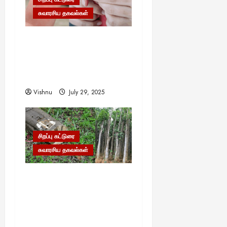
சுவாரசிய தகவல்கள்
முள்ளை முள்ளால் எடுப்பது
எப்படி? இதன் பின்னால்
ஒளிந்திருக்கும் வியக்க
வைக்கும் அறிவியல்!
Vishnu
July 29, 2025
சிறப்பு கட்டுரை
சுவாரசிய தகவல்கள்
தங்கம், வைரம் கூட இதன்
முன் ஒன்றுமில்லை!
உலகையே வியக்க வைக்கும்
‘கடவுளின் மரம்’ – இதன்