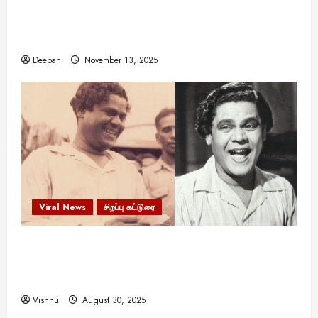
11:11 என்பதன் அர்த்தம் என்ன? பிரபஞ்சம்
உங்களுக்கு அனுப்பும் ரகசிய குறியீடு இதுவாக
இருக்கலாம்!
Deepan
November 13, 2025
Viral News
சிறப்பு கட்டுரை
எளிமையின் வலிமையால் உயர்ந்த
என்.எஸ்.கிருஷ்ணன்: கலைவாணரின் நினைவு நாளில்
ஒரு சிலிர்ப்பூட்டும் பார்வை
Vishnu
August 30, 2025