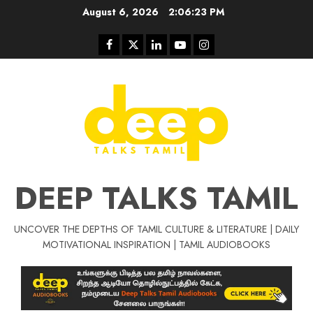
Skip
August 6, 2026
2:06:24 PM
to
content
Facebook
Twitter
Linkedin
Youtube
Instagram
DEEP TALKS TAMIL
UNCOVER THE DEPTHS OF TAMIL CULTURE & LITERATURE | DAILY
Tamil Motivat
MOTIVATIONAL INSPIRATION | TAMIL AUDIOBOOKS
சிறப்பு கட்டுரை
Tamil Motivation Videos
வெற்றி உனதே
மர்மங்கள்
ச
வே
பல்லா
ஒரு