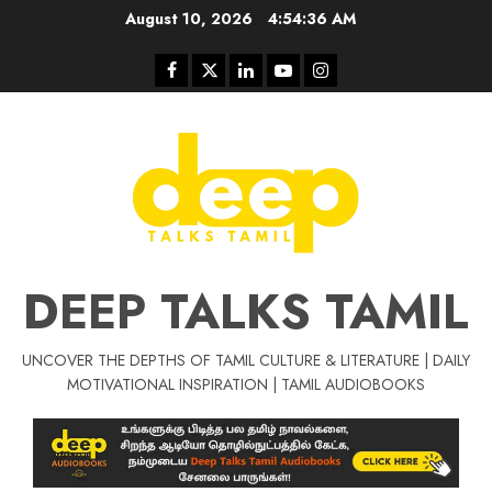
Skip
August 10, 2026
4:54:36 AM
to
content
Facebook
Twitter
Linkedin
Youtube
Instagram
DEEP TALKS TAMIL
UNCOVER THE DEPTHS OF TAMIL CULTURE & LITERATURE | DAILY
Tamil Motivat
MOTIVATIONAL INSPIRATION | TAMIL AUDIOBOOKS
சிறப்பு கட்டுரை
Tamil Motivation Videos
வெற்றி உனதே
மர்மங்கள்
ச
வே
பல்லா
ஒரு